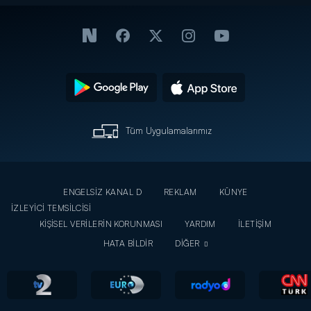
Arkası! -
Bitiren
Gamze
İnternet
Büyük
Kavgası
Özel
Kavga! -
Ortalığı
İnternet
Ayağa
Özel
Kaldırdı!
-
İnternet
Özel
Tüm Uygulamalarımız
ENGELSİZ KANAL D
REKLAM
KÜNYE
İZLEYİCİ TEMSİLCİSİ
KİŞİSEL VERİLERİN KORUNMASI
YARDIM
İLETİŞİM
HATA BİLDİR
DİĞER