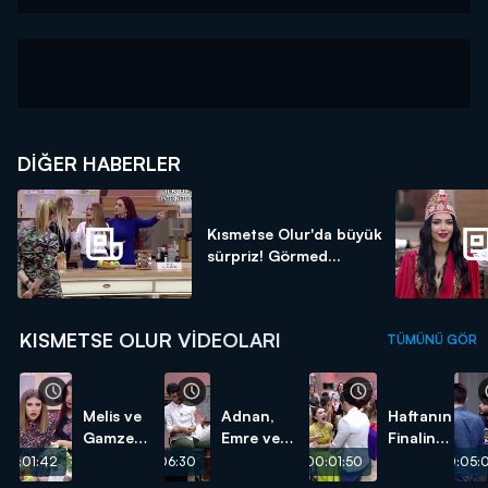
DIĞER HABERLER
Kısmetse Olur'da büyük
sürpriz! Görmed...
KISMETSE OLUR VIDEOLARI
TÜMÜNÜ GÖR
Melis ve
Adnan,
Haftanın
Gamze
Emre ve
Finalinde
Kavgasının
Melis
Aycan
00:01:42
00:06:30
00:01:50
00:05:
Perde
Dostluğunu
ve