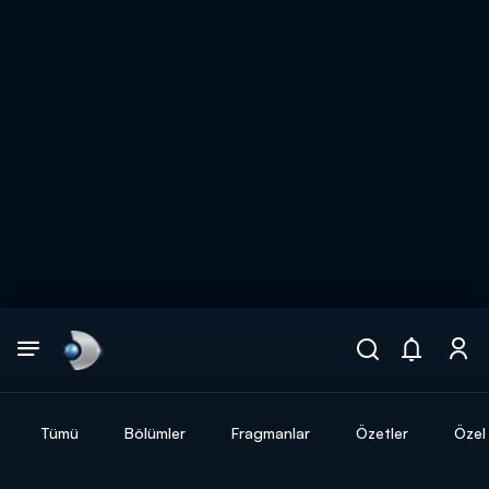
Arama
muhteşem ikili
ARAMA SONUÇLARI
Tümü
Bölümler
Fragmanlar
Özetler
Özel 
DİĞER SONUÇLAR