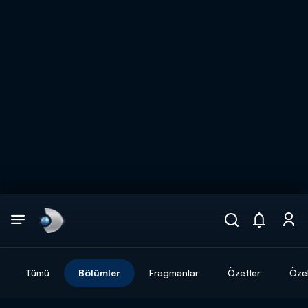
Arama
muhteşem ikili
ARAMA SONUÇLARI
Tümü
Bölümler
Fragmanlar
Özetler
Özel
DİĞER SONUÇLAR