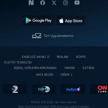
Tüm Uygulamalarımız
ENGELSİZ KANAL D
REKLAM
KÜNYE
İZLEYİCİ TEMSİLCİSİ
KİŞİSEL VERİLERİN KORUNMASI
YARDIM
İLETİŞİM
HATA BİLDİR
DİĞER
KANAL D © 2026. Her Hakkı Saklıdır.
Bilgi Toplumu Hizmetleri MKK tarafından sağlanmaktadır.