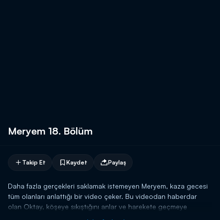
Meryem 18. Bölüm
Takip Et
Kaydet
Paylaş
Daha fazla gerçekleri saklamak istemeyen Meryem, kaza gecesi
tüm olanları anlattığı bir video çeker. Bu videodan haberdar
olan Oktay, köşeye sıkıştığını anlar ve harekete geçmeye
hazırlanır. Zira bu videonun ortaya çıkması, Oktay’ın sonu