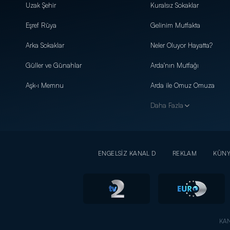
Uzak Şehir
Kuralsız Sokaklar
Eşref Rüya
Gelinim Mutfakta
Arka Sokaklar
Neler Oluyor Hayatta?
Güller ve Günahlar
Arda'nın Mutfağı
Aşk-ı Memnu
Arda ile Omuz Omuza
Daha Fazla
ENGELSİZ KANAL D
REKLAM
KÜN
KAN