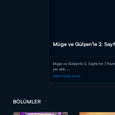
Müge ve Gülşen'le 2. Say
Müge ve Gülşen'le 2. Sayfa’nın 7 Haz
yer aldı.
"Müge ve Gülşen’le 2.Sayfa", hafta so
daha fazla oku
BÖLÜMLER