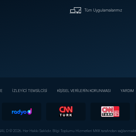
Tüm Uygulamalarımız
YE
İZLEYİCİ TEMSİLCİSİ
KİŞİSEL VERİLERİN KORUNMASI
YARDIM
AL D © 2026. Her Hakkı Saklıdır.
Bilgi Toplumu Hizmetleri MKK tarafından sağlanmakta