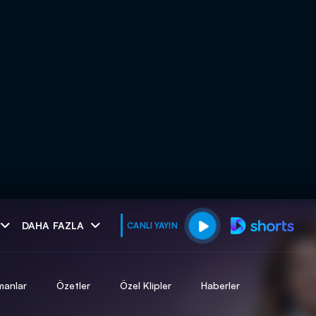
muhteşem ikili
DAHA FAZLA
CANLI YAYIN
I
manlar
Özetler
Özel Klipler
Haberler