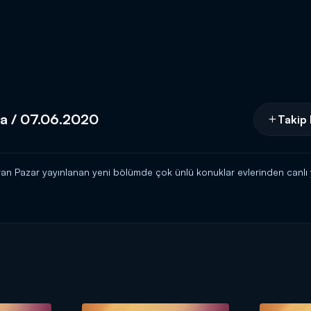
fa / 07.06.2020
Takip 
iran Pazar yayınlanan yeni bölümde çok ünlü konuklar evlerinden can
nları saat 09.45'de canlı yayınla Kanal D’de…