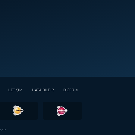
İLETİŞİM
HATA BİLDİR
DİĞER
dır.