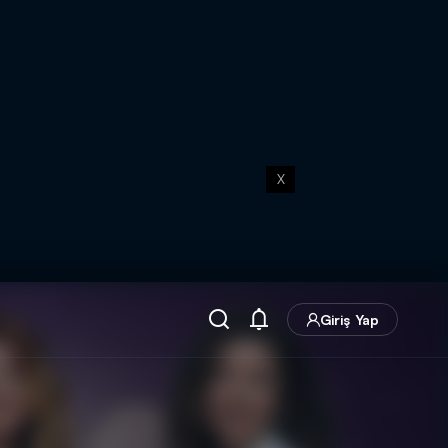
X
Giriş Yap