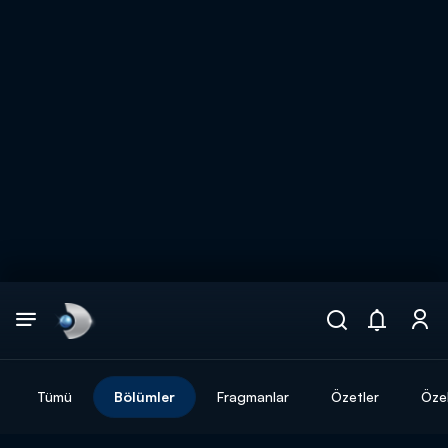
Arama
muhteşem ikili
ARAMA SONUÇLARI
Tümü
Bölümler
Fragmanlar
Özetler
Özel
DİĞER SONUÇLAR