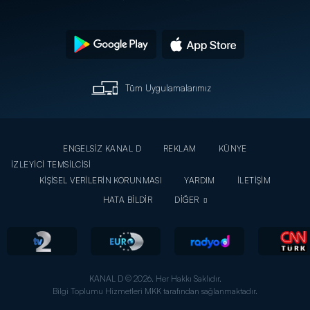
Tüm Uygulamalarımız
ENGELSİZ KANAL D
REKLAM
KÜNYE
İZLEYİCİ TEMSİLCİSİ
KİŞİSEL VERİLERİN KORUNMASI
YARDIM
İLETİŞİM
HATA BİLDİR
DİĞER
KANAL D © 2026. Her Hakkı Saklıdır.
Bilgi Toplumu Hizmetleri MKK tarafından sağlanmaktadır.