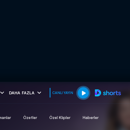
muhteşem ikili
DAHA FAZLA
CANLI YAYIN
I
manlar
Özetler
Özel Klipler
Haberler