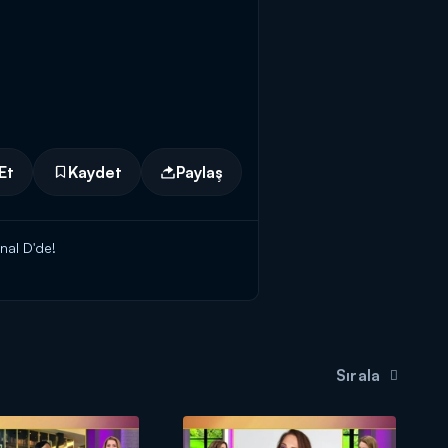
Et
Kaydet
Paylaş
nal D'de!
Sırala