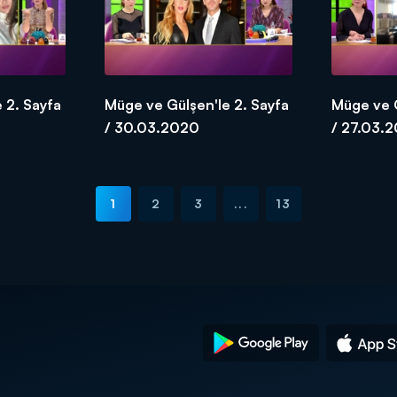
 2. Sayfa
Müge ve Gülşen'le 2. Sayfa
Müge ve G
/ 30.03.2020
/ 27.03.
1
2
3
...
13