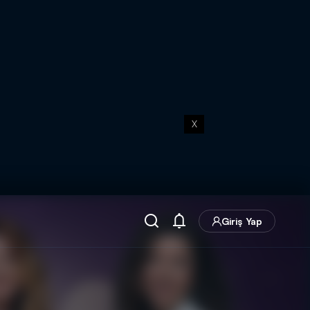
X
Giriş Yap