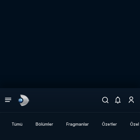
Arama
muhteşem ikili
ARAMA SONUÇLARI
Tümü
Bölümler
Fragmanlar
Özetler
Özel 
DİĞER SONUÇLAR