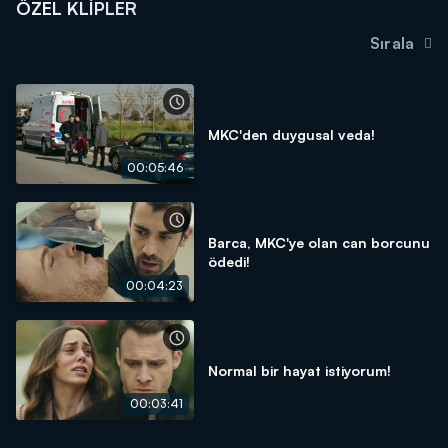
ÖZEL KLIPLER
Sırala
MKC'den duygusal veda!
00:05:46
Barca, MKC'ye olan can borcunu
ödedi!
00:04:23
Normal bir hayat istiyorum!
00:03:41