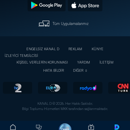
Tüm Uygulamalarımız
ENGELSİZ KANAL D
REKLAM
KÜNYE
İZLEYİCİ TEMSİLCİSİ
KİŞİSEL VERİLERİN KORUNMASI
YARDIM
İLETİŞİM
HATA BİLDİR
DİĞER
KANAL D © 2026. Her Hakkı Saklıdır.
Bilgi Toplumu Hizmetleri MKK tarafından sağlanmaktadır.
CANLI