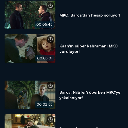
MKC, Barca'dan hesap soruyor!
00:05:45
Kaan'ın süper kahramanı MKC
vuruluyor!
00:03:01
Barca, Nilüfer'i öperken MKC'ye
yakalanıyor!
00:02:55