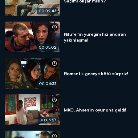
Saçımı okşar mısın?
00:02:43
Nilüfer'in yüreğini hızlandıran
yakınlaşma!
00:05:02
Romantik geceye kötü sürpriz!
00:04:33
MKC, Ahsen'in oyununa geldi!
00:05:57