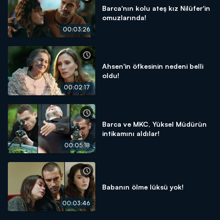
Barca'nın kolu ateş kız Nilüfer'in
omuzlarında!
00:03:26
Ahsen'in öfkesinin nedeni belli
oldu!
00:02:17
Barca ve MKC, Yüksel Müdürün
intikamını aldılar!
00:05:18
Babanın ölme lüksü yok!
00:03:46