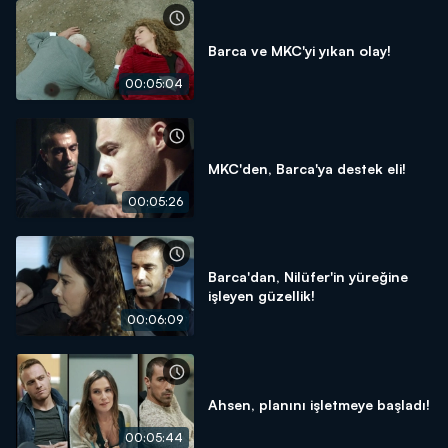
Barca ve MKC'yi yıkan olay!
00:05:04
MKC'den, Barca'ya destek eli!
00:05:26
Barca'dan, Nilüfer'in yüreğine
işleyen güzellik!
00:06:09
Ahsen, planını işletmeye başladı!
00:05:44