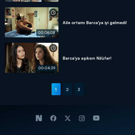
Aile ortamı Barca'ya iyi gelmedi!
00:06:08
Barca'ya aşıksın Nilüfer!
00:04:39
1
2
3