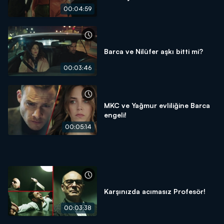
00:04:59
Barca ve Nilüfer aşkı bitti mi?
00:03:46
MKC ve Yağmur evliliğine Barca
engeli!
00:05:14
Karşınızda acımasız Profesör!
00:03:38