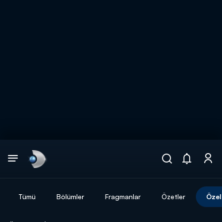
Arama
muhteşem ikili
ARAMA SONUÇLARI
Tümü
Bölümler
Fragmanlar
Özetler
Özel
DİĞER SONUÇLAR