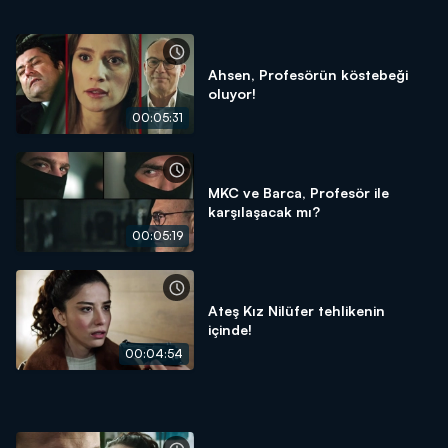
Ahsen, Profesörün köstebeği
oluyor!
00:05:31
MKC ve Barca, Profesör ile
karşılaşacak mı?
00:05:19
Ateş Kız Nilüfer tehlikenin
içinde!
00:04:54