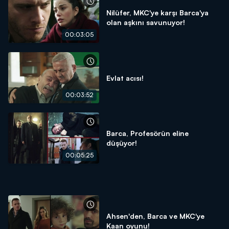
Nilüfer, MKC'ye karşı Barca'ya
olan aşkını savunuyor!
00:03:05
Evlat acısı!
00:03:52
Barca, Profesörün eline
düşüyor!
00:05:25
Ahsen'den, Barca ve MKC'ye
Kaan oyunu!