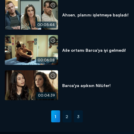
Ahsen, planını işletmeye başladı!
00:05:44
Aile ortamı Barca'ya iyi gelmedi!
00:06:08
Barca'ya aşıksın Nilüfer!
00:04:39
1
2
3