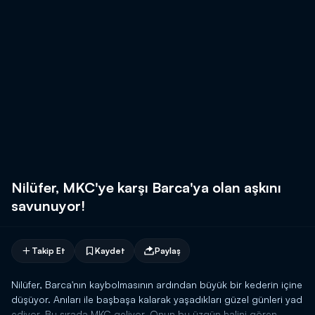
Nilüfer, MKC'ye karşı Barca'ya olan aşkını
savunuyor!
Takip Et
Kaydet
Paylaş
Nilüfer, Barca'nın kaybolmasının ardından büyük bir kederin içine
düşüyor. Anıları ile başbaşa kalarak yaşadıkları güzel günleri yad
ediyor. Bu sırada MKC geliyor. Onun bu üzgün halini gören