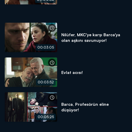
Nilüfer, MKC'ye karşı Barca'ya
olan aşkını savunuyor!
00:03:05
Evlat acısı!
00:03:52
Barca, Profesörün eline
düşüyor!
00:05:25