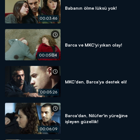
Babanın ölme lüksü yok!
00:03:46
Barca ve MKC'yi yıkan olay!
00:05:04
MKC'den, Barca'ya destek eli!
00:05:26
Barca'dan, Nilüfer'in yüreğine
işleyen güzellik!
00:06:09