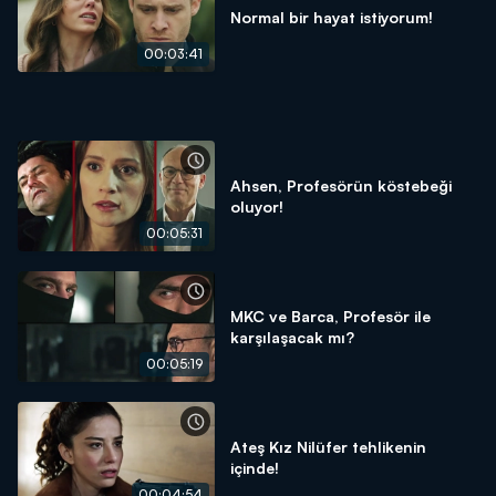
Normal bir hayat istiyorum!
00:03:41
Ahsen, Profesörün köstebeği
oluyor!
00:05:31
MKC ve Barca, Profesör ile
karşılaşacak mı?
00:05:19
Ateş Kız Nilüfer tehlikenin
içinde!
00:04:54