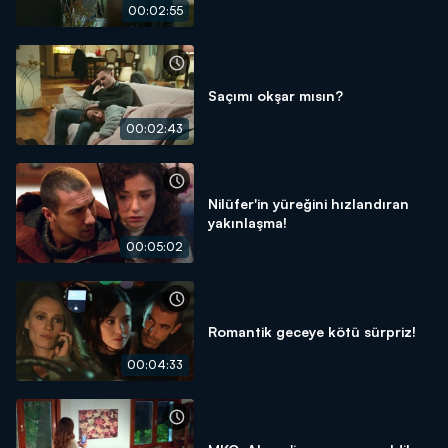
00:02:55
Saçımı okşar mısın?
00:02:43
Nilüfer'in yüreğini hızlandıran
yakınlaşma!
00:05:02
Romantik geceye kötü sürpriz!
00:04:33