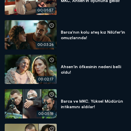
MKC, Ahsen'in oyununa geldi!
00:05:57
Barca'nın kolu ateş kız Nilüfer'in
omuzlarında!
00:03:26
Ahsen'in öfkesinin nedeni belli
oldu!
00:02:17
Barca ve MKC, Yüksel Müdürün
intikamını aldılar!
00:05:18