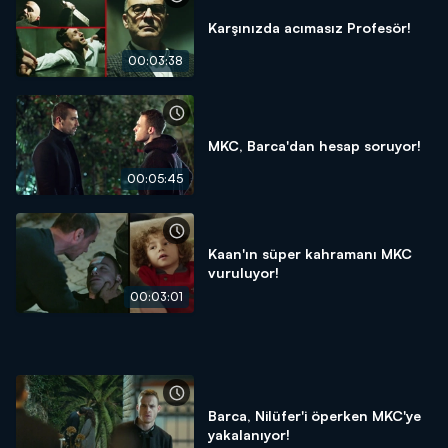
Karşınızda acımasız Profesör!
00:03:38
MKC, Barca'dan hesap soruyor!
00:05:45
Kaan'ın süper kahramanı MKC
vuruluyor!
00:03:01
Barca, Nilüfer'i öperken MKC'ye
yakalanıyor!