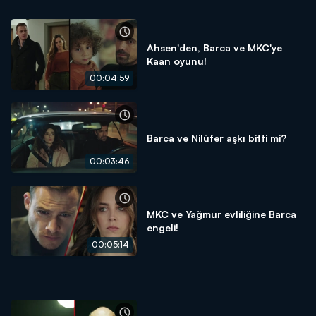
Ahsen'den, Barca ve MKC'ye
Kaan oyunu!
00:04:59
Barca ve Nilüfer aşkı bitti mi?
00:03:46
MKC ve Yağmur evliliğine Barca
engeli!
00:05:14