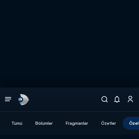
Arama
muhteşem ikili
ARAMA SONUÇLARI
Tümü
Bölümler
Fragmanlar
Özetler
Özel
DİĞER SONUÇLAR