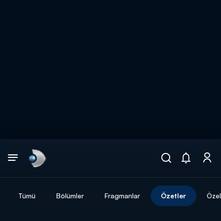
Arama
muhteşem ikili
ARAMA SONUÇLARI
Tümü
Bölümler
Fragmanlar
Özetler
Özel
DİĞER SONUÇLAR