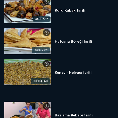
Kuru Kabak tarifi
00:06:16
Hatcana Böreği tarifi
00:07:52
Kenevir Helvası tarifi
00:04:40
Bazlama Kebabı tarifi