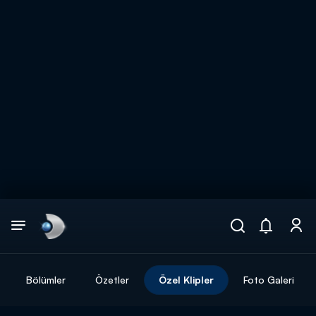
Arama
muhteşem ikili
ARAMA SONUÇLARI
Bölümler
Özetler
Özel Klipler
Foto Galeri
DİĞER SONUÇLAR