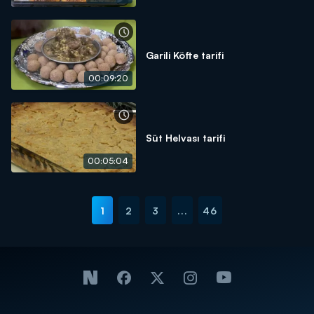
Garili Köfte tarifi
00:09:20
Süt Helvası tarifi
00:05:04
1
2
3
...
46