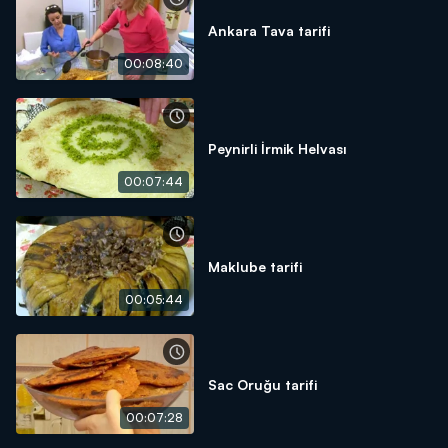
Ankara Tava tarifi
00:08:40
Peynirli İrmik Helvası
00:07:44
Maklube tarifi
00:05:44
Sac Oruğu tarifi
00:07:28