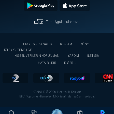
Tüm Uygulamalarımız
ENGELSİZ KANAL D
REKLAM
KÜNYE
İZLEYİCİ TEMSİLCİSİ
KİŞİSEL VERİLERİN KORUNMASI
YARDIM
İLETİŞİM
HATA BİLDİR
DİĞER
KANAL D © 2026. Her Hakkı Saklıdır.
Bilgi Toplumu Hizmetleri MKK tarafından sağlanmaktadır.