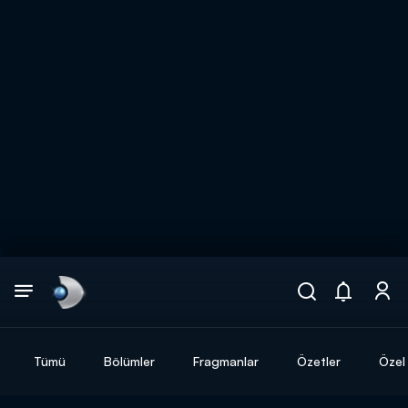
Arama
muhteşem ikili
ARAMA SONUÇLARI
Tümü
Bölümler
Fragmanlar
Özetler
Özel 
DİĞER SONUÇLAR