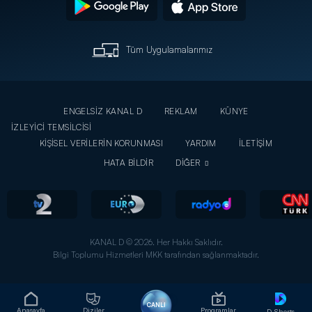
Tüm Uygulamalarımız
ENGELSİZ KANAL D
REKLAM
KÜNYE
İZLEYİCİ TEMSİLCİSİ
KİŞİSEL VERİLERİN KORUNMASI
YARDIM
İLETİŞİM
HATA BİLDİR
DİĞER
KANAL D © 2026. Her Hakkı Saklıdır.
Bilgi Toplumu Hizmetleri MKK tarafından sağlanmaktadır.
CANLI
Anasayfa
Diziler
Programlar
D-Shorts