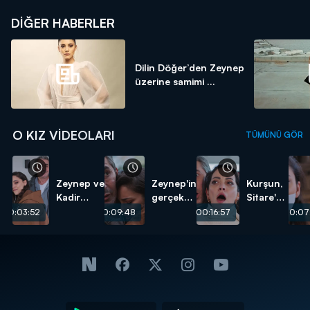
DIĞER HABERLER
Dilin Döğer’den Zeynep
üzerine samimi ...
O KIZ VIDEOLARI
TÜMÜNÜ GÖR
Zeynep ve
Zeynep'in
Kurşun,
Kadir
gerçek
Sitare'ye
mutluluğa
babası
isabet
00:03:52
00:09:48
00:16:57
00:07
yelken
Kadir
etti!
açtı!
çıktı!