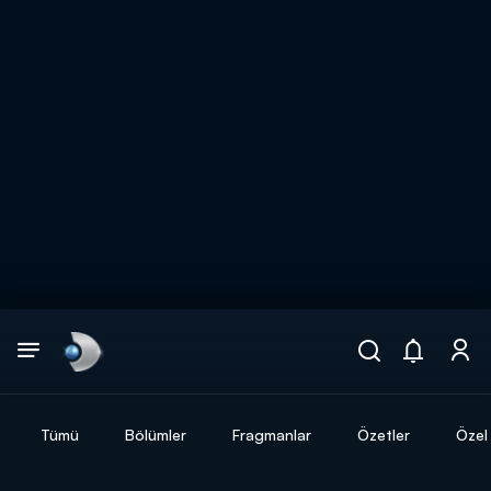
Arama
muhteşem ikili
ARAMA SONUÇLARI
Tümü
Bölümler
Fragmanlar
Özetler
Özel 
DİĞER SONUÇLAR