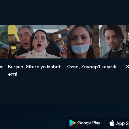
sı
Kurşun, Sitare'ye isabet
Ozan, Zeynep'i kaçırdı!
S
etti!