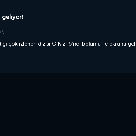
 geliyor!
57)
ği çok izlenen dizisi O Kız, 6’ncı bölümü ile ekrana ge