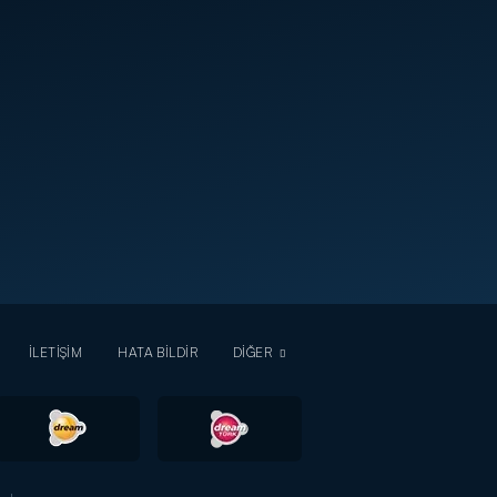
İLETİŞİM
HATA BİLDİR
DİĞER