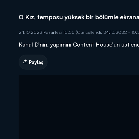
O Kız, temposu yüksek bir bölümle ekrana
24.10.2022 Pazartesi 10:56
(Güncellendi: 24.10.2022 - 10:
Kanal D’nin, yapımını Content House’un üstlendi
DİĞER SONUÇLAR
Paylaş