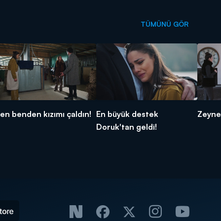
TÜMÜNÜ GÖR
en benden kızımı çaldın!
En büyük destek
Zeynep
Doruk'tan geldi!