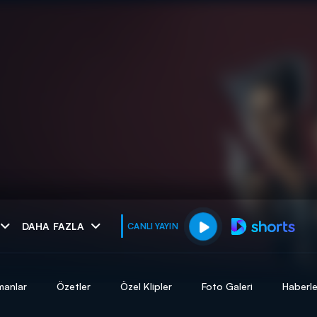
muhteşem ikili
DAHA FAZLA
CANLI YAYIN
I
manlar
Özetler
Özel Klipler
Foto Galeri
Haberle