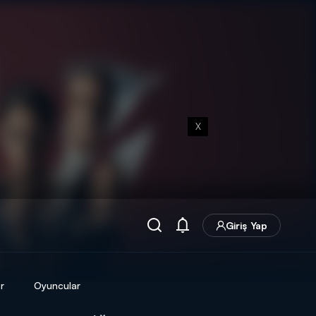
X
Giriş Yap
r
Oyuncular