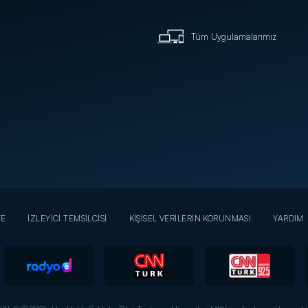
Tüm Uygulamalarımız
YE
İZLEYİCİ TEMSİLCİSİ
KİŞİSEL VERİLERİN KORUNMASI
YARDIM