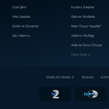
Uzak Şehir
Kuralsız Sokaklar
Arka Sokaklar
Gelinim Mutfakta
Güller ve Günahlar
Neler Oluyor Hayatta?
Aşk-ı Memnu
Arda'nın Mutfağı
Arda ile Omuz Omuza
Daha Fazla
ENGELSİZ KANAL D
REKLAM
KÜN