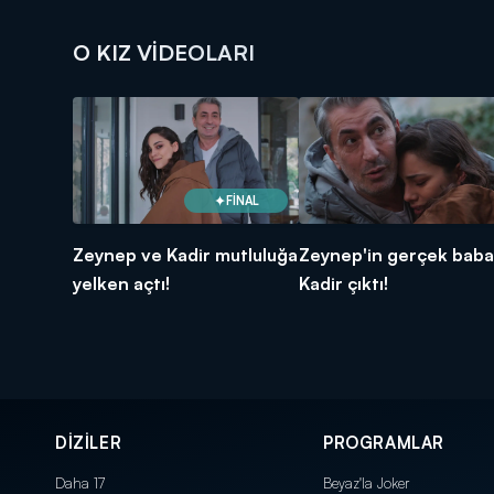
O KIZ VIDEOLARI
FİNAL
Zeynep ve Kadir mutluluğa
Zeynep'in gerçek baba
yelken açtı!
Kadir çıktı!
DİZİLER
PROGRAMLAR
Daha 17
Beyaz'la Joker