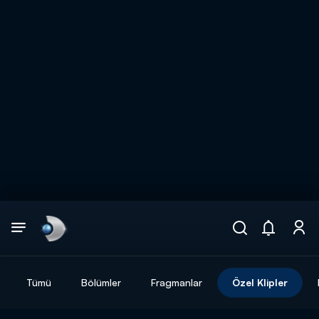
Arama
muhteşem ikili
ARAMA SONUÇLARI
Tümü
Bölümler
Fragmanlar
Özel Klipler
DİĞER SONUÇLAR