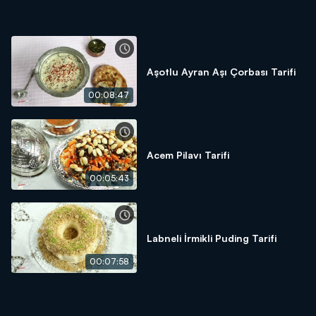
Aşotlu Ayran Aşı Çorbası Tarifi
00:08:47
Acem Pilavı Tarifi
00:05:43
Labneli İrmikli Puding Tarifi
00:07:58