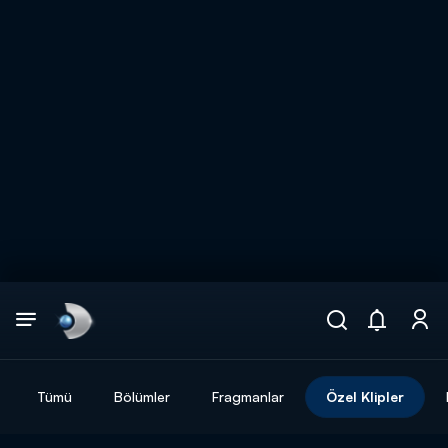
Arama
muhteşem ikili
ARAMA SONUÇLARI
Tümü
Bölümler
Fragmanlar
Özel Klipler
DİĞER SONUÇLAR