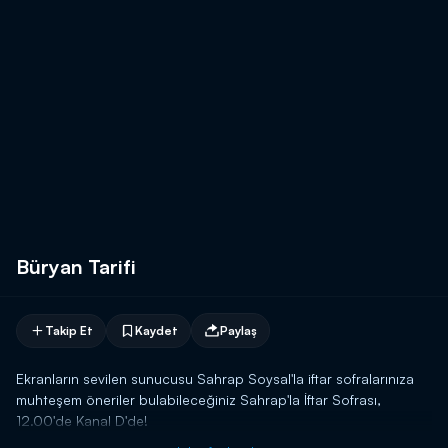
Büryan Tarifi
Takip Et
Kaydet
Paylaş
Ekranların sevilen sunucusu Sahrap Soysal'la iftar sofralarınıza
muhteşem öneriler bulabileceğiniz Sahrap'la İftar Sofrası,
12.00'de Kanal D'de!