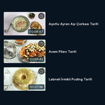
Aşotlu Ayran Aşı Çorbası Tarifi
00:08:47
Acem Pilavı Tarifi
00:05:43
Labneli İrmikli Puding Tarifi
00:07:58