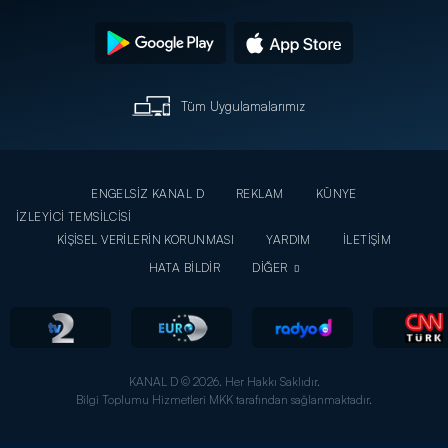
Tüm Uygulamalarımız
ENGELSİZ KANAL D
REKLAM
KÜNYE
İZLEYİCİ TEMSİLCİSİ
KİŞİSEL VERİLERİN KORUNMASI
YARDIM
İLETİŞİM
HATA BİLDİR
DİĞER
KANAL D © 2026. Her Hakkı Saklıdır.
Bilgi Toplumu Hizmetleri MKK tarafından sağlanmaktadır.