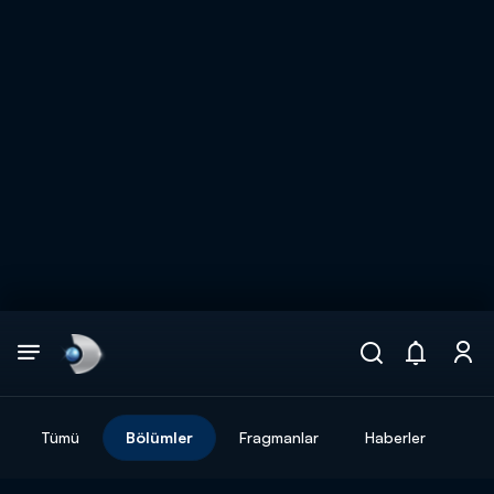
Arama
muhteşem ikili
ARAMA SONUÇLARI
Tümü
Bölümler
Fragmanlar
Haberler
DİĞER SONUÇLAR