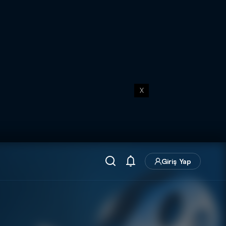
X
Giriş Yap