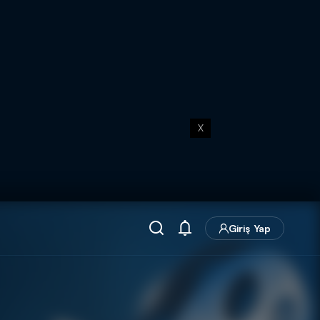
X
Giriş Yap