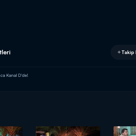
leri
Takip 
ca Kanal D'de!