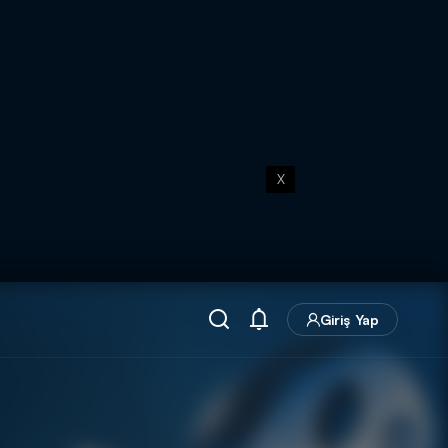
X
Giriş Yap