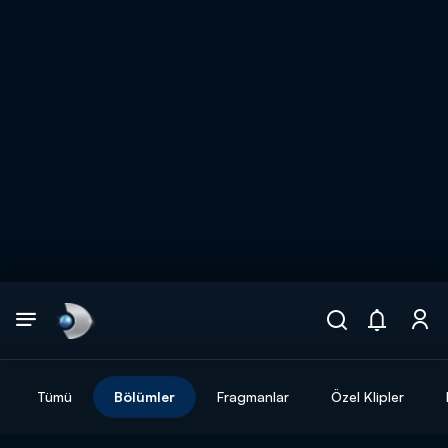
Arama
muhteşem ikili
ARAMA SONUÇLARI
Tümü
Bölümler
Fragmanlar
Özel Klipler
DİĞER SONUÇLAR