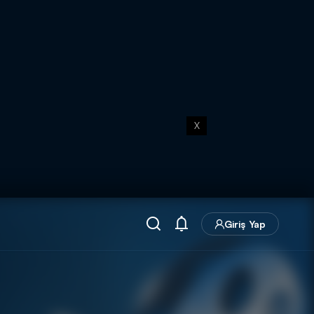
X
Giriş Yap