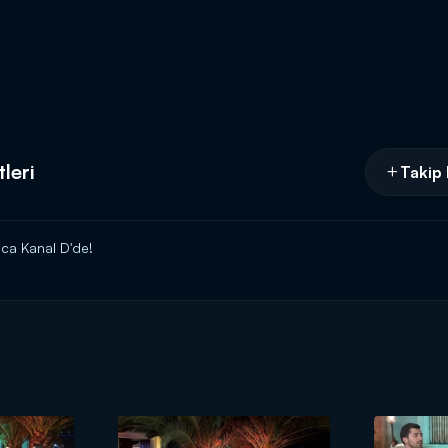
leri
Takip 
ca Kanal D'de!