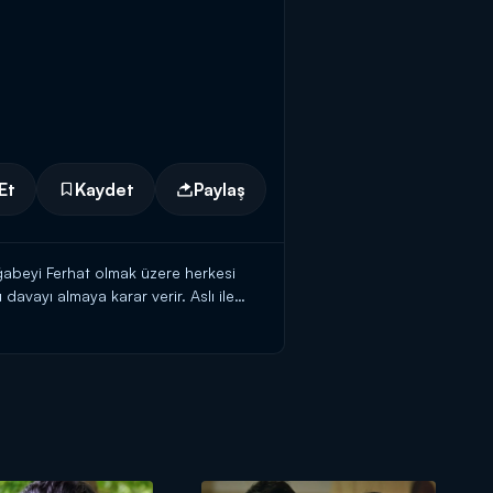
Et
Kaydet
Paylaş
ağabeyi Ferhat olmak üzere herkesi
 davayı almaya karar verir. Aslı ile
dir. Ayhan, perde arkasında farklı