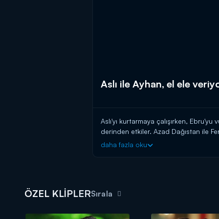
Aslı ile Ayhan, el ele veriy
Aslı'yı kurtarmaya çalışırken, Ebru'yu
derinden etkiler. Azad Dağıstan ile Fer
buluşan Ayhan, olay anının tüm detayla
daha fazla oku
durumların olduğunu düşünür ve bunu
ÖZEL KLİPLER
Sırala