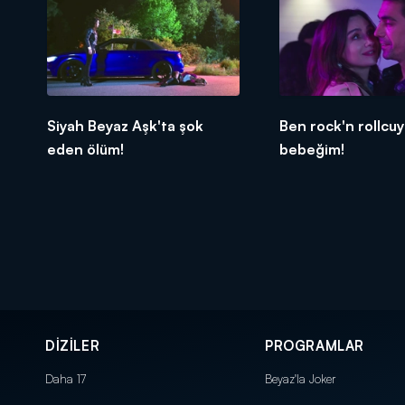
Siyah Beyaz Aşk'ta şok
Ben rock'n rollcu
eden ölüm!
bebeğim!
DİZİLER
PROGRAMLAR
Daha 17
Beyaz'la Joker