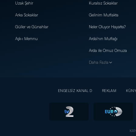
Uzak Şehir
Kuralsız Sokaklar
Arka Sokaklar
Gelinim Mutfakta
Güller ve Günahlar
Neler Oluyor Hayatta?
Aşk-ı Memnu
Arda'nın Mutfağı
Arda ile Omuz Omuza
Daha Fazla
ENGELSİZ KANAL D
REKLAM
KÜN
KAN