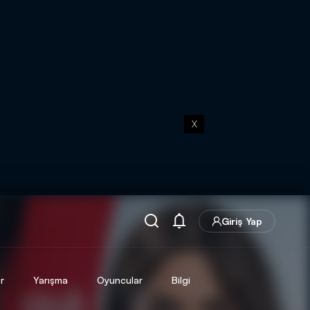
X
Giriş Yap
r
Yarışma
Oyuncular
Bilgi