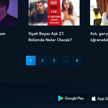
yum
Siyah Beyaz Aşk 27.
Aslı, gerç
Bölümde Neler Olacak?
öğrenebi
1
2
3
...
8