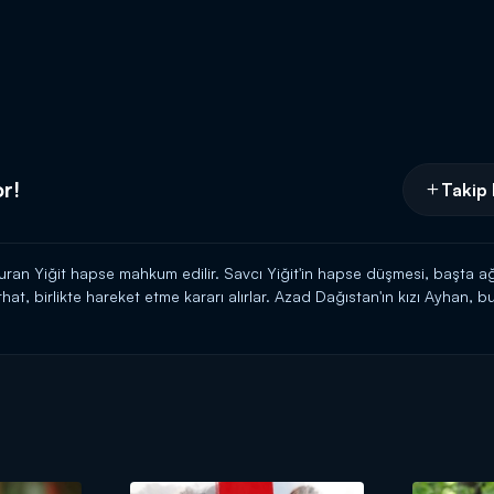
or!
Takip 
 vuran Yiğit hapse mahkum edilir. Savcı Yiğit'in hapse düşmesi, başta 
hat, birlikte hareket etme kararı alırlar. Azad Dağıstan'ın kızı Ayhan, bu
rını merak eder. Zira sırf bu yüzden Yiğit'in tutuklanması normal değil
 aydınlatmak için harekete geçer.