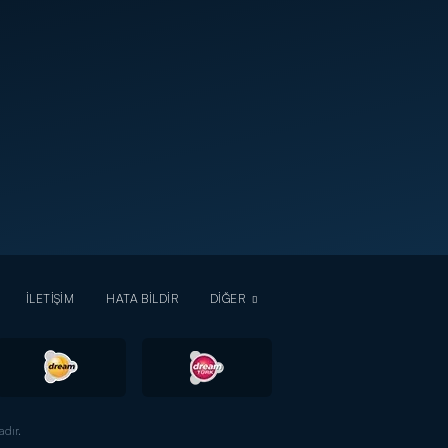
İLETİŞİM
HATA BİLDİR
DİĞER
dır.