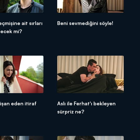
çmişine ait sırları
Beni sevmediğini söyle!
lecek mi?
rişan eden itiraf
Aslı ile Ferhat'ı bekleyen
sürpriz ne?