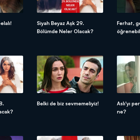
elalı!
Siyah Beyaz Aşk 29.
Ferhat, ge
Bölümde Neler Olacak?
öğrenebi
8.
Belki de biz sevmemeliyiz!
Aslı'yı pe
acak?
ne?