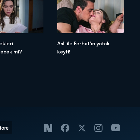
ekleri
Aslı ile Ferhat'ın yatak
lecek mi?
keyfi!