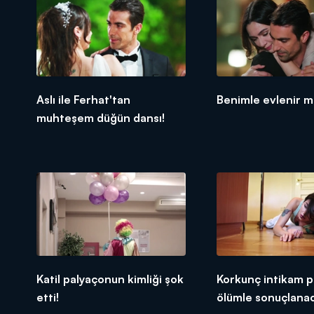
Aslı ile Ferhat'tan
Benimle evlenir m
muhteşem düğün dansı!
Katil palyaçonun kimliği şok
Korkunç intikam pl
etti!
ölümle sonuçlana