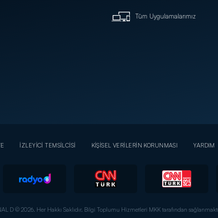
Tüm Uygulamalarımız
YE
İZLEYİCİ TEMSİLCİSİ
KİŞİSEL VERİLERİN KORUNMASI
YARDIM
AL D © 2026. Her Hakkı Saklıdır.
Bilgi Toplumu Hizmetleri MKK tarafından sağlanmakta