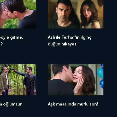
böyle gitme,
Aslı ile Ferhat'ın ilginç
ı?
düğün hikayesi!
m oğlumsun!
Aşk masalında mutlu son!