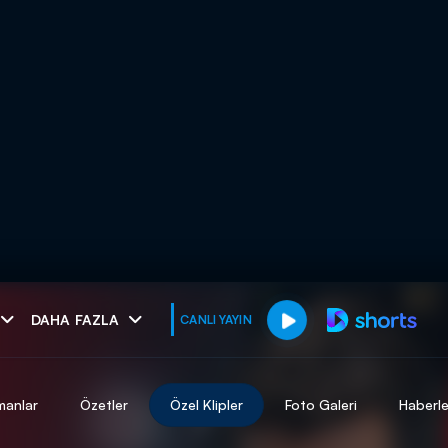
muhteşem ikili
DAHA FAZLA
CANLI YAYIN
I
manlar
Özetler
Özel Klipler
Foto Galeri
Haberle