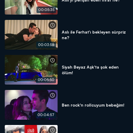
00:05:35
Aslı ile Ferhat'ı bekleyen sürpriz
ne?
00:03:58
Siyah Beyaz Aşk'ta şok eden
ölüm!
00:05:50
Ben rock'n rollcuyum bebeğim!
00:04:57