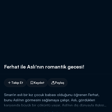
Ferhat ile Aslı'nın romantik gecesi!
Takip Et
Kaydet
Paylaş
Sinan'ın evli bir kız çocuk babası olduğunu öğrenen Ferhat,
bunu Aslı'nın görmesini sağlamaya çalışır. Aslı, gördükleri
karşısında büyük bir çöküntü yaşar. Aslı'nın dış dünyayla ilişkisini
kesen Ferhat, en yakın arkadaşı Deniz ile bir araya gelmelerine