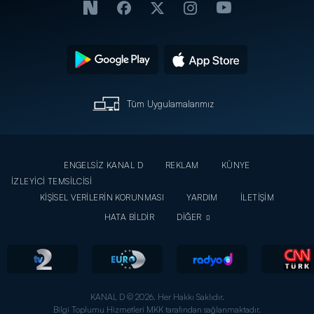
Tüm Uygulamalarımız
ENGELSİZ KANAL D
REKLAM
KÜNYE
İZLEYİCİ TEMSİLCİSİ
KİŞİSEL VERİLERİN KORUNMASI
YARDIM
İLETİŞİM
HATA BİLDİR
DİĞER
KANAL D © 2026. Her Hakkı Saklıdır.
Bilgi Toplumu Hizmetleri MKK tarafından sağlanmaktadır.