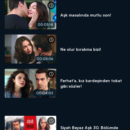
Aşk masalında mutlu son!
00:05:14
Ne olur bırakma bizi!
00:05:06
Ferhat'a, kız kardeşinden tokat
gibi sözler!
00:04:03
Siyah Beyaz Aşk 30. Bölümde