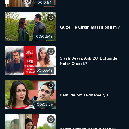
00:03:41
Güzel ile Çirkin masalı bitti mi?
00:02:48
Siyah Beyaz Aşk 28. Bölümde
Neler Olacak?
00:03:48
Belki de biz sevmemeliyiz!
00:03:26
Aslı'yı perişan eden itiraf ne?