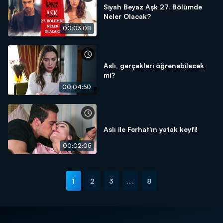
Siyah Beyaz Aşk 27. Bölümde
Neler Olacak?
00:03:08
Aslı, gerçekleri öğrenebilecek
mi?
00:04:50
Aslı ile Ferhat'ın yatak keyfi!
00:02:05
1
2
3
...
8