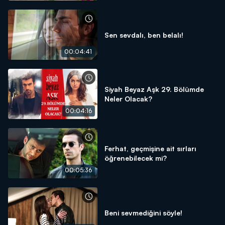
Sen sevdalı, ben belalı!
00:04:41
Siyah Beyaz Aşk 29. Bölümde
Neler Olacak?
00:04:16
Ferhat, geçmişine ait sırları
öğrenebilecek mi?
00:05:36
Beni sevmediğini söyle!