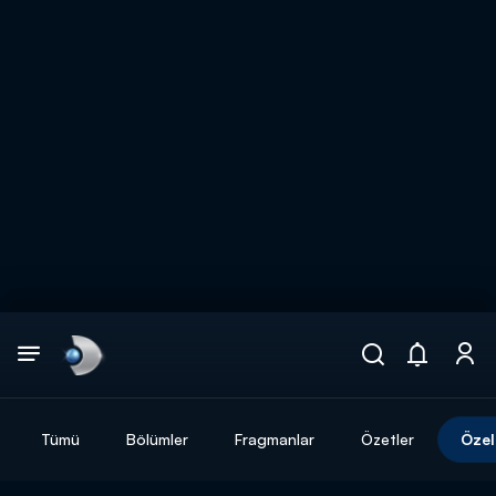
Arama
muhteşem ikili
ARAMA SONUÇLARI
Tümü
Bölümler
Fragmanlar
Özetler
Özel
DİĞER SONUÇLAR