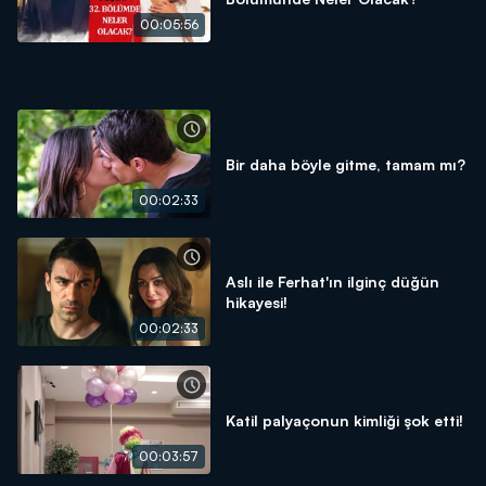
00:05:56
Bir daha böyle gitme, tamam mı?
00:02:33
Aslı ile Ferhat'ın ilginç düğün
hikayesi!
00:02:33
Katil palyaçonun kimliği şok etti!
00:03:57