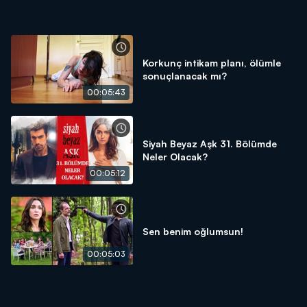
Korkunç intikam planı, ölümle
sonuçlanacak mı?
00:05:43
Siyah Beyaz Aşk 31. Bölümde
Neler Olacak?
00:05:12
Sen benim oğlumsun!
00:05:03