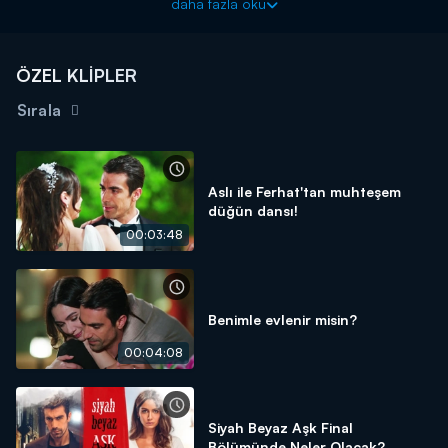
daha fazla oku
izin verir. Alkol alan Aslı, tüm yaşadığı acıları biraz olsun unutmak
ister. Düz yolda yürüyemeyen Aslı'nın yardımına Ferhat yetişir.
Aralarındaki duvarları kaldırmaya başlayan ikili, eve gelirler.
ÖZEL KLİPLER
Aslı'nın normal düşünememesi, Ferhat'a teslim olmasına neden
olur.
Sırala
Aslı ile Ferhat'tan muhteşem
düğün dansı!
00:03:48
Benimle evlenir misin?
00:04:08
Siyah Beyaz Aşk Final
Bölümünde Neler Olacak?