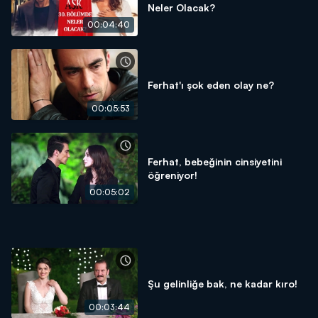
Neler Olacak?
00:04:40
Ferhat'ı şok eden olay ne?
00:05:53
Ferhat, bebeğinin cinsiyetini
öğreniyor!
00:05:02
Şu gelinliğe bak, ne kadar kıro!
00:03:44