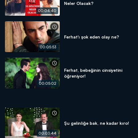
Neler Olacak?
00:04:40
Ferhat'ı şok eden olay ne?
00:05:53
Ferhat, bebeğinin cinsiyetini
öğreniyor!
00:05:02
Şu gelinliğe bak, ne kadar kıro!
00:03:44