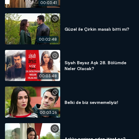
00:03:41
Güzel ile Çirkin masalı bitti mi?
00:02:48
Siyah Beyaz Aşk 28. Bölümde
Neler Olacak?
00:03:48
Belki de biz sevmemeliyiz!
00:03:26
Aslı'yı perişan eden itiraf ne?