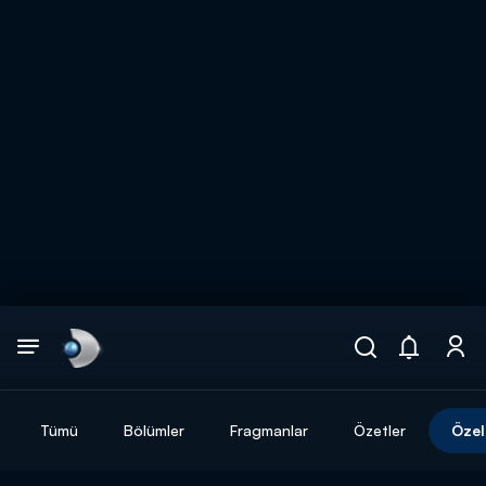
Arama
muhteşem ikili
ARAMA SONUÇLARI
Tümü
Bölümler
Fragmanlar
Özetler
Özel
DİĞER SONUÇLAR