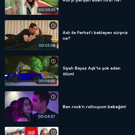
00:05:35
Aslı ile Ferhat'ı bekleyen sürpriz
ne?
00:03:58
Siyah Beyaz Aşk'ta şok eden
ölüm!
00:05:50
Ben rock'n rollcuyum bebeğim!
00:04:57