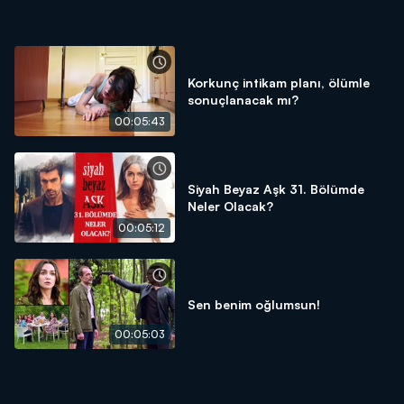
Korkunç intikam planı, ölümle
sonuçlanacak mı?
00:05:43
Siyah Beyaz Aşk 31. Bölümde
Neler Olacak?
00:05:12
Sen benim oğlumsun!
00:05:03