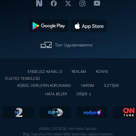
Tüm Uygulamalarımız
ENGELSİZ KANAL D
REKLAM
KÜNYE
İZLEYİCİ TEMSİLCİSİ
KİŞİSEL VERİLERİN KORUNMASI
YARDIM
İLETİŞİM
HATA BİLDİR
DİĞER
KANAL D © 2026. Her Hakkı Saklıdır.
Bilgi Toplumu Hizmetleri MKK tarafından sağlanmaktadır.