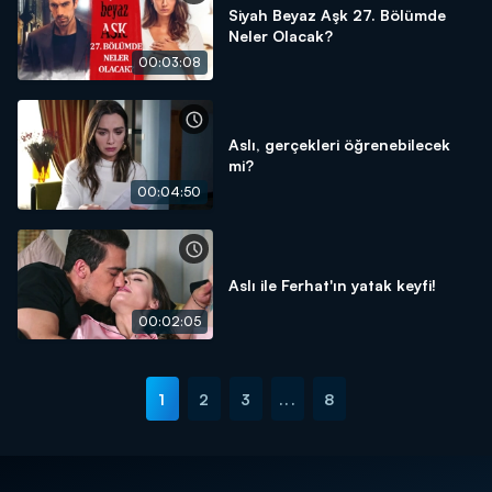
Siyah Beyaz Aşk 27. Bölümde
Neler Olacak?
00:03:08
Aslı, gerçekleri öğrenebilecek
mi?
00:04:50
Aslı ile Ferhat'ın yatak keyfi!
00:02:05
1
2
3
...
8