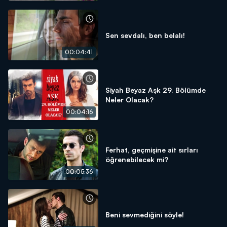
Sen sevdalı, ben belalı!
00:04:41
Siyah Beyaz Aşk 29. Bölümde
Neler Olacak?
00:04:16
Ferhat, geçmişine ait sırları
öğrenebilecek mi?
00:05:36
Beni sevmediğini söyle!