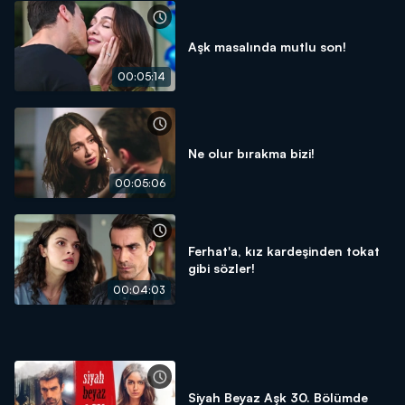
Aşk masalında mutlu son!
00:05:14
Ne olur bırakma bizi!
00:05:06
Ferhat'a, kız kardeşinden tokat
gibi sözler!
00:04:03
Siyah Beyaz Aşk 30. Bölümde