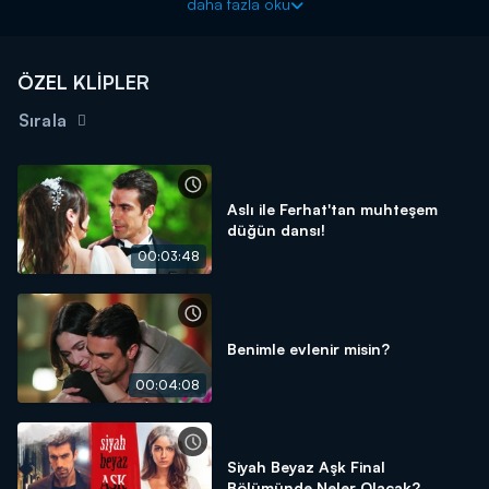
daha fazla oku
hazırlanır. Ambulansa binen Aslı, Ferhat'ın yaralı olduğunu görür.
Yarasına dikiş atmak istese de Ferhat buna mani olur. Böylelikle
Aslı ile Ferhat, ilk defa bir araya gelirler. Bir tesadüf sonucu gibi
ÖZEL KLİPLER
gözükse de Aslı ile Ferhat'ın kaderi çoktan yazılmıştır.
Sırala
Aslı ile Ferhat'tan muhteşem
düğün dansı!
00:03:48
Benimle evlenir misin?
00:04:08
Siyah Beyaz Aşk Final
Bölümünde Neler Olacak?