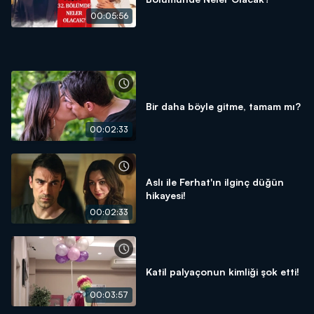
00:05:56
Bir daha böyle gitme, tamam mı?
00:02:33
Aslı ile Ferhat'ın ilginç düğün
hikayesi!
00:02:33
Katil palyaçonun kimliği şok etti!
00:03:57