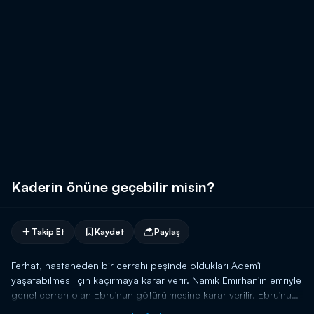
Kaderin önüne geçebilir misin?
Takip Et
Kaydet
Paylaş
Ferhat, hastaneden bir cerrahı peşinde oldukları Adem'i
yaşatabilmesi için kaçırmaya karar verir. Namık Emirhan'ın emriyle
genel cerrah olan Ebru'nun götürülmesine karar verilir. Ebru'nun
hasta olduğunu gören Aslı, onun yerine göreve gitmeye