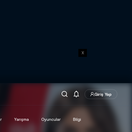
X
Giriş Yap
r
Yarışma
Oyuncular
Bilgi