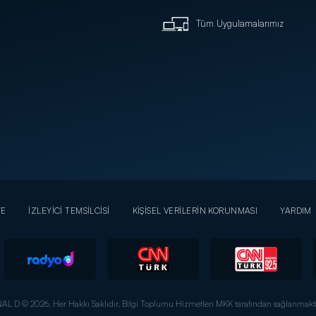
Tüm Uygulamalarımız
YE
İZLEYİCİ TEMSİLCİSİ
KİŞİSEL VERİLERİN KORUNMASI
YARDIM
AL D © 2026. Her Hakkı Saklıdır.
Bilgi Toplumu Hizmetleri MKK tarafından sağlanmakta