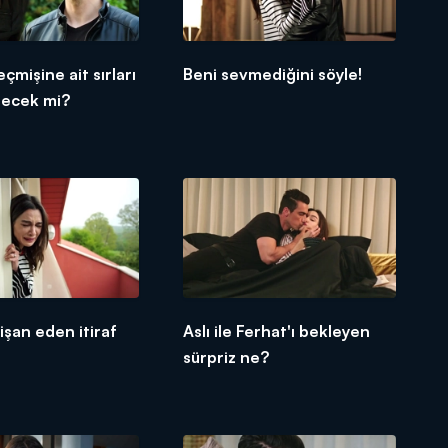
çmişine ait sırları
Beni sevmediğini söyle!
lecek mi?
rişan eden itiraf
Aslı ile Ferhat'ı bekleyen
sürpriz ne?