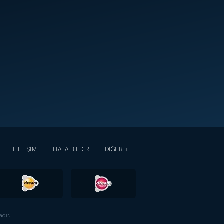
İLETİŞİM
HATA BİLDİR
DİĞER
dır.