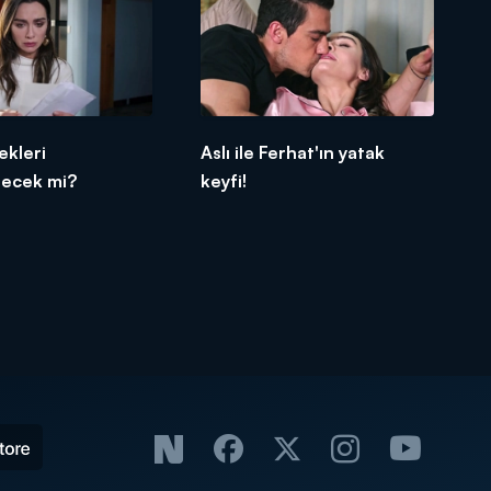
ekleri
Aslı ile Ferhat'ın yatak
lecek mi?
keyfi!