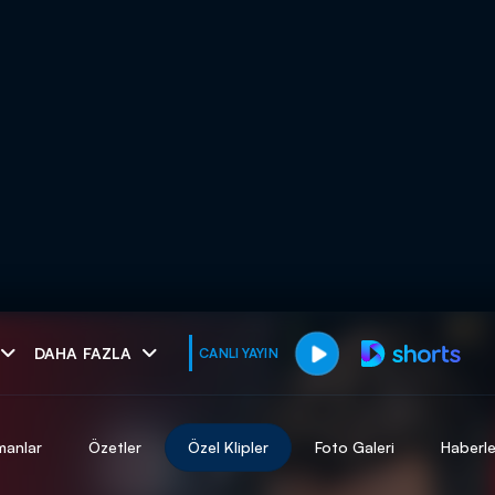
muhteşem ikili
DAHA FAZLA
CANLI YAYIN
I
manlar
Özetler
Özel Klipler
Foto Galeri
Haberle