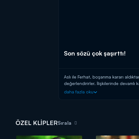
Son sözü çok şaşırttı!
Aslı ile Ferhat, boşanma kararı aldıkta
değerlendirirler. İlişkilerinde devamlı 
kararından geri adım atmamakta kararlıdı
daha fazla oku
mantığının önüne geçmek istemez. Duyg
ÖZEL KLİPLER
Sırala