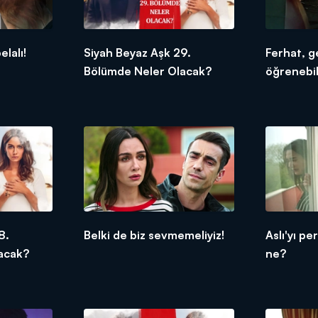
elalı!
Siyah Beyaz Aşk 29.
Ferhat, ge
Bölümde Neler Olacak?
öğrenebi
8.
Belki de biz sevmemeliyiz!
Aslı'yı pe
acak?
ne?