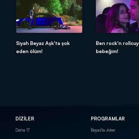
Siyah Beyaz Aşk'ta şok
Ben rock'n rollcu
eden ölüm!
bebeğim!
DİZİLER
PROGRAMLAR
Daha 17
Beyaz'la Joker