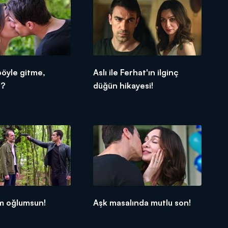
böyle gitme,
Aslı ile Ferhat'ın ilginç
ı?
düğün hikayesi!
m oğlumsun!
Aşk masalında mutlu son!