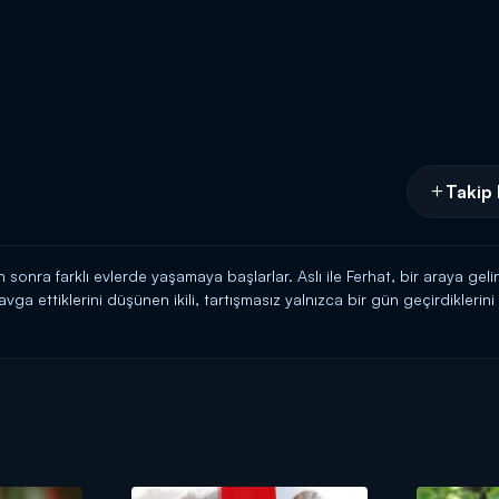
Takip 
n sonra farklı evlerde yaşamaya başlarlar. Aslı ile Ferhat, bir araya gel
kavga ettiklerini düşünen ikili, tartışmasız yalnızca bir gün geçirdiklerin
rlar. Aslı'nın duyguları ise dile getirdiklerinden çok farklıdır. Ferhat'ı
ularını dizginlemeye çalışır ve Ferhat'a karşı bir adım atmak istemez