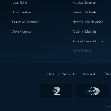
Uzak Şehir
Kuralsız Sokaklar
Arka Sokaklar
Gelinim Mutfakta
Güller ve Günahlar
Neler Oluyor Hayatta?
Aşk-ı Memnu
Arda'nın Mutfağı
Arda ile Omuz Omuza
Daha Fazla
ENGELSİZ KANAL D
REKLAM
KÜN
KAN