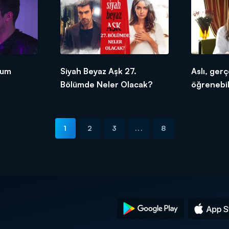
yum
Siyah Beyaz Aşk 27.
Aslı, gerç
Bölümde Neler Olacak?
öğrenebi
1
2
3
...
8