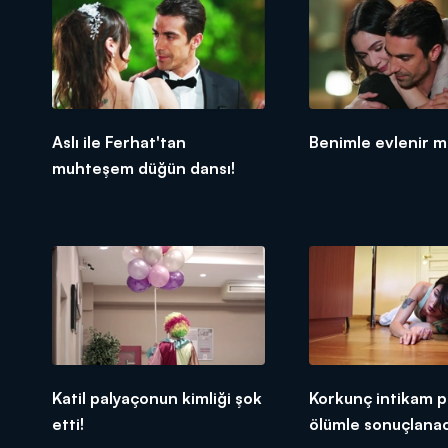
Aslı ile Ferhat'tan
Benimle evlenir m
muhteşem düğün dansı!
Katil palyaçonun kimliği şok
Korkunç intikam pl
etti!
ölümle sonuçlana