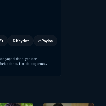
Et
Kaydet
Paylaş
ince yaşadıklarını yeniden
i fark ederler. İkisi de boşanma
 çok özlediğinin farkına varan Aslı,
.