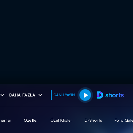
muhteşem ikili
DAHA FAZLA
CANLI YAYIN
I
manlar
Özetler
Özel Klipler
D-Shorts
Foto Gale