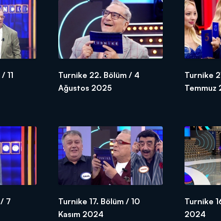
/ 11
Turnike 22. Bölüm / 4
Turnike 2
Ağustos 2025
Temmuz 
/ 7
Turnike 17. Bölüm / 10
Turnike 1
Kasım 2024
2024