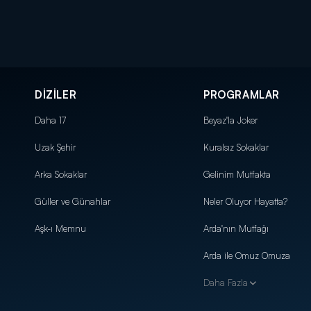
DİZİLER
PROGRAMLAR
Daha 17
Beyaz'la Joker
Uzak Şehir
Kuralsız Sokaklar
Arka Sokaklar
Gelinim Mutfakta
Güller ve Günahlar
Neler Oluyor Hayatta?
Aşk-ı Memnu
Arda'nın Mutfağı
Arda ile Omuz Omuza
Daha Fazla