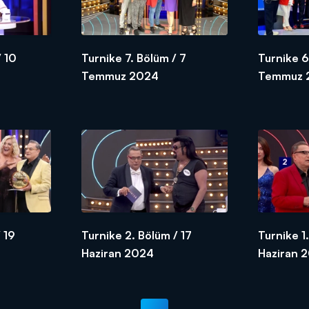
/ 10
Turnike 7. Bölüm / 7
Turnike 6
Temmuz 2024
Temmuz 
 19
Turnike 2. Bölüm / 17
Turnike 1
Haziran 2024
Haziran 