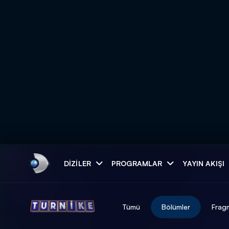
Arama
DIZILER
PROGRAMLAR
YAYIN AKIŞI
ARAMA SONUÇLAR
Tümü
Bölümler
Frag