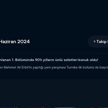
 Haziran 2024
Takip 
lanan 1. Bölümünde 90'lı yılların ünlü solistleri konuk oldu!
 Mehmet Ali Erbil’in yaptığı yeni yarışması Turnike ilk bölümü ile bayr
irinden sürpriz isimler konuk oldu. Unutulmaz performanslar ile renkle
 HATTI:
0537 952 61 29
İ:
https://www.kanald.com.tr/turnike/turnike-basvuru-formu
yle Kanal D'de!