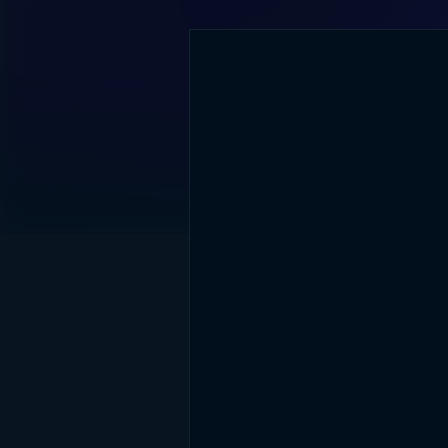
DİĞER SONUÇLAR