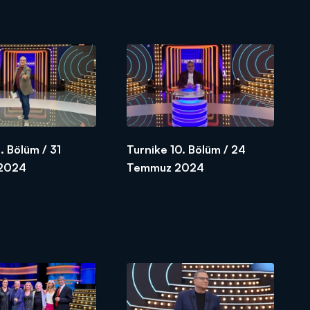
1. Bölüm / 31
Turnike 10. Bölüm / 24
2024
Temmuz 2024