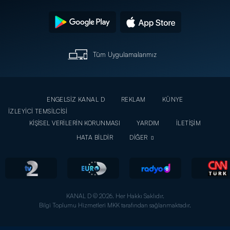
Tüm Uygulamalarımız
ENGELSİZ KANAL D
REKLAM
KÜNYE
İZLEYİCİ TEMSİLCİSİ
KİŞİSEL VERİLERİN KORUNMASI
YARDIM
İLETİŞİM
HATA BİLDİR
DİĞER
KANAL D © 2026. Her Hakkı Saklıdır.
Bilgi Toplumu Hizmetleri MKK tarafından sağlanmaktadır.