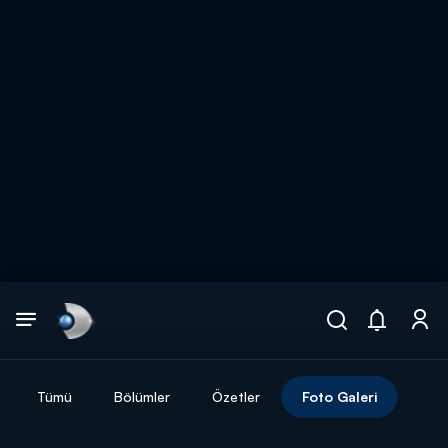
Arama
muhteşem ikili
ARAMA SONUÇLARI
Tümü
Bölümler
Özetler
Foto Galeri
DİĞER SONUÇLAR