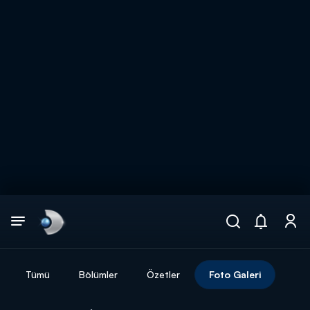
Arama
muhteşem ikili
ARAMA SONUÇLARI
Tümü
Bölümler
Özetler
Foto Galeri
DİĞER SONUÇLAR