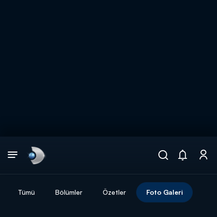
Arama
muhteşem ikili
ARAMA SONUÇLARI
Tümü
Bölümler
Özetler
Foto Galeri
DİĞER SONUÇLAR