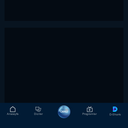
CANLI
Anasayfa
Diziler
Programlar
D-Shorts