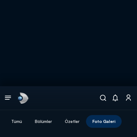
Arama
muhteşem ikili
ARAMA SONUÇLARI
Tümü
Bölümler
Özetler
Foto Galeri
DİĞER SONUÇLAR