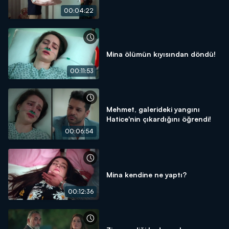
00:04:22
Mina ölümün kıyısından döndü!
00:11:53
Mehmet, galerideki yangını
Hatice'nin çıkardığını öğrendi!
00:06:54
Mina kendine ne yaptı?
00:12:36