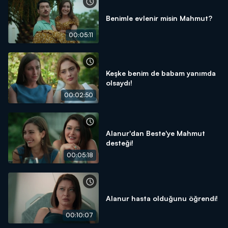
Benimle evlenir misin Mahmut?
00:05:11
Keşke benim de babam yanımda
olsaydı!
00:02:50
Alanur'dan Beste'ye Mahmut
desteği!
00:05:18
Alanur hasta olduğunu öğrendi!
00:10:07