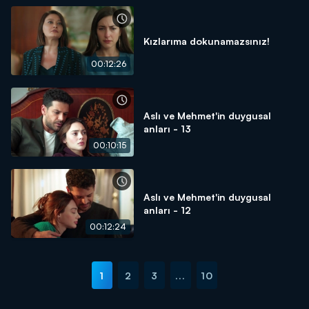
Kızlarıma dokunamazsınız!
00:12:26
Aslı ve Mehmet'in duygusal
anları - 13
00:10:15
Aslı ve Mehmet'in duygusal
anları - 12
00:12:24
1
2
3
...
10