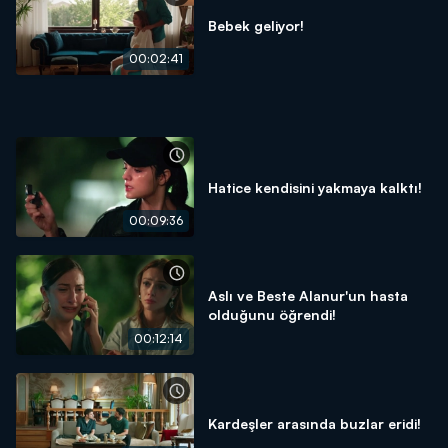
Bebek geliyor!
00:02:41
Hatice kendisini yakmaya kalktı!
00:09:36
Aslı ve Beste Alanur'un hasta
olduğunu öğrendi!
00:12:14
Kardeşler arasında buzlar eridi!