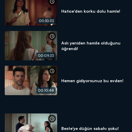
Hatice'den korku dolu hamle!
00:10:33
Aslı yeniden hamile olduğunu
öğrendi!
00:09:33
Hemen gidiyorsunuz bu evden!
00:10:48
Beste'ye düğün sabahı şoku!