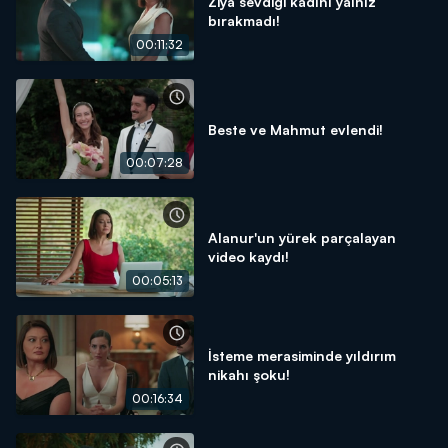
Ziya sevdiği kadını yalnız
bırakmadı!
00:11:32
Beste ve Mahmut evlendi!
00:07:28
Alanur'un yürek parçalayan
video kaydı!
00:05:13
İsteme merasiminde yıldırım
nikahı şoku!
00:16:34