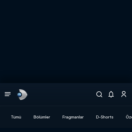
Arama
muhteşem ikili
ARAMA SONUÇLARI
Tümü
Bölümler
Fragmanlar
D-Shorts
Öze
DİĞER SONUÇLAR