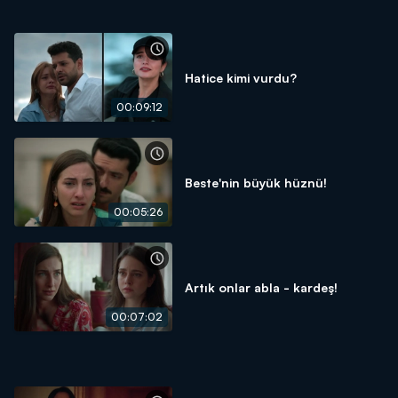
Hatice kimi vurdu?
00:09:12
Beste'nin büyük hüznü!
00:05:26
Artık onlar abla - kardeş!
00:07:02