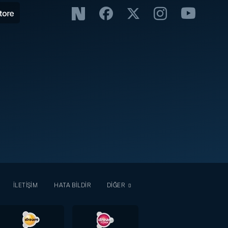
İLETİŞİM
HATA BİLDİR
DİĞER