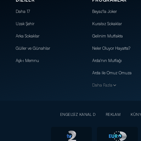
Daha 17
Beyaz'la Joker
Uzak Şehir
Kuralsız Sokaklar
Arka Sokaklar
Gelinim Mutfakta
Güller ve Günahlar
Neler Oluyor Hayatta?
Aşk-ı Memnu
Arda'nın Mutfağı
Arda ile Omuz Omuza
Daha Fazla
ENGELSİZ KANAL D
REKLAM
KÜN