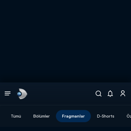
Arama
muhteşem ikili
ARAMA SONUÇLARI
Tümü
Bölümler
Fragmanlar
D-Shorts
Öz
DİĞER SONUÇLAR