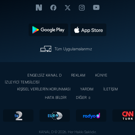
Tüm Uygulamalarımız
ENGELSİZ KANAL D
REKLAM
KÜNYE
İZLEYİCİ TEMSİLCİSİ
KİŞİSEL VERİLERİN KORUNMASI
YARDIM
İLETİŞİM
HATA BİLDİR
DİĞER
KANAL D © 2026. Her Hakkı Saklıdır.