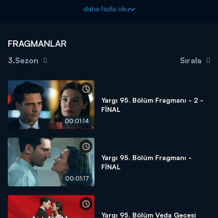
Ceylin, Ilgaz'a Mercan'ın şu an nerede olduğunu, ne yaptığını
daha fazla oku
soruyor. Uzun süredir kayıp olan Mercan'ın bulunamaması Ilgaz
ve Ceylin'in psikolojisini derinden etkiler. Peki, Ilgaz ve Ceylin
Mercan'ı bulabilecek mi?
FRAGMANLAR
Yargı heyecan dolu yeni bölümüyle pazar saat 20.00'de
3.Sezon
Sırala
Kanal D'de!
Yargı 95. Bölüm Fragmanı - 2 -
FİNAL
00:01:14
Yargı 95. Bölüm Fragmanı -
FİNAL
00:01:17
Yargı 95. Bölüm Veda Gecesi