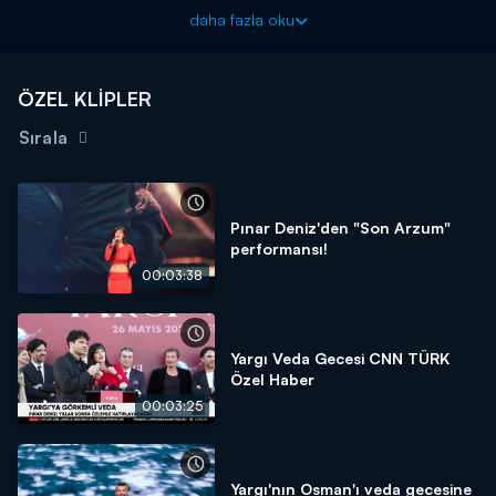
daha fazla oku
ÖZEL KLİPLER
Sırala
Pınar Deniz'den "Son Arzum"
performansı!
00:03:38
Yargı Veda Gecesi CNN TÜRK
Özel Haber
00:03:25
Yargı'nın Osman'ı veda gecesine