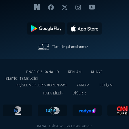
Tüm Uygulamalarımız
ENGELSİZ KANAL D
REKLAM
KÜNYE
İZLEYİCİ TEMSİLCİSİ
KİŞİSEL VERİLERİN KORUNMASI
YARDIM
İLETİŞİM
HATA BİLDİR
DİĞER
KANAL D © 2026. Her Hakkı Saklıdır.