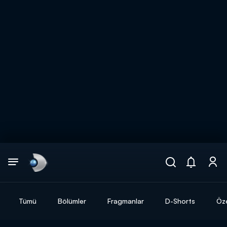
Arama
muhteşem ikili
ARAMA SONUÇLARI
Tümü
Bölümler
Fragmanlar
D-Shorts
Öze
DİĞER SONUÇLAR