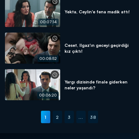
Yekta, Ceylin'e fena madik attı!
00:07:14
Ceset, Ilgaz'ın geceyi geçirdiği
kız çıktı!
00:08:52
Yargı dizisinde finale giderken
neler yaşandı?
00:06:20
1
2
3
...
38