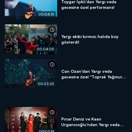
Toygar Işıklı'dan Yargı veda
gecesine özel performans!
00:04:15
Yargı ekibi kırmızı halıda boy
gösterdi!
00:04:05
Can Ozan'dan Yargı veda
gecesine özel "Toprak Yağmura"
performansı!
00:03:25
Pınar Deniz ve Kaan
Urgancıoğlu'ndan Yargı veda
gecesine özel röportaj!
00:03:19