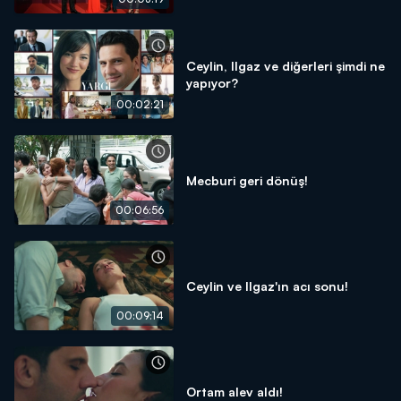
Ceylin, Ilgaz ve diğerleri şimdi ne
yapıyor?
00:02:21
Mecburi geri dönüş!
00:06:56
Ceylin ve Ilgaz'ın acı sonu!
00:09:14
Ortam alev aldı!