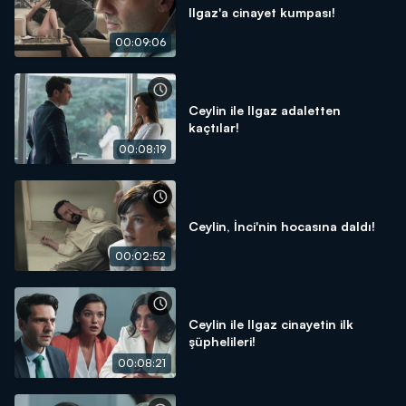
Ilgaz'a cinayet kumpası!
00:09:06
Ceylin ile Ilgaz adaletten
kaçtılar!
00:08:19
Ceylin, İnci'nin hocasına daldı!
00:02:52
Ceylin ile Ilgaz cinayetin ilk
şüphelileri!
00:08:21