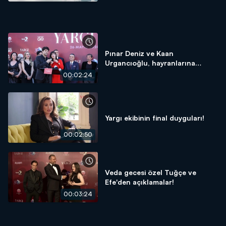
Pınar Deniz ve Kaan
Urgancıoğlu, hayranlarına
seslendi!
00:02:24
Yargı ekibinin final duyguları!
00:02:50
Veda gecesi özel Tuğçe ve
Efe'den açıklamalar!
00:03:24