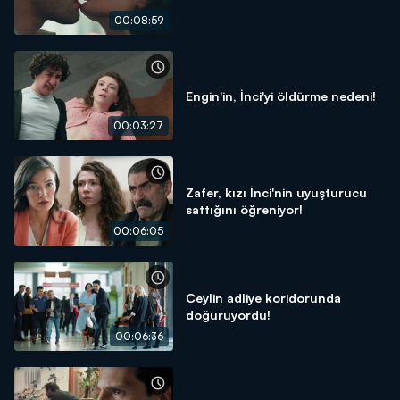
00:08:59
Engin'in, İnci'yi öldürme nedeni!
00:03:27
Zafer, kızı İnci'nin uyuşturucu
sattığını öğreniyor!
00:06:05
Ceylin adliye koridorunda
doğuruyordu!
00:06:36