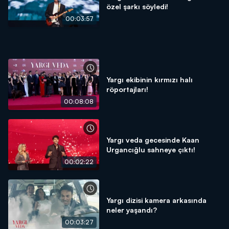
özel şarkı söyledi!
00:03:57
Yargı ekibinin kırmızı halı
röportajları!
00:08:08
Yargı veda gecesinde Kaan
Urgancığlu sahneye çıktı!
00:02:22
Yargı dizisi kamera arkasında
neler yaşandı?
00:03:27