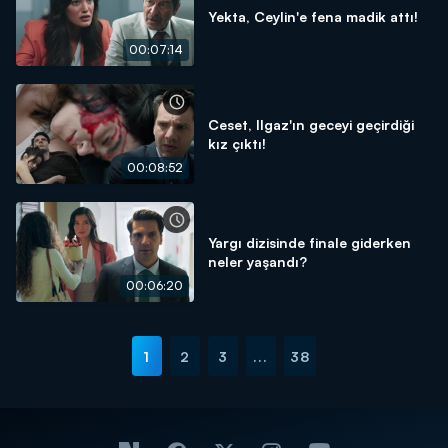
Yekta, Ceylin'e fena madik attı!
00:07:14
Ceset, Ilgaz'ın geceyi geçirdiği
kız çıktı!
00:08:52
Yargı dizisinde finale giderken
neler yaşandı?
00:06:20
1
2
3
...
38