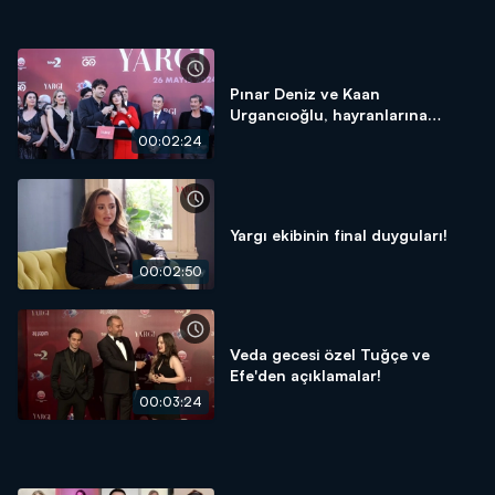
Pınar Deniz ve Kaan
Urgancıoğlu, hayranlarına
seslendi!
00:02:24
Yargı ekibinin final duyguları!
00:02:50
Veda gecesi özel Tuğçe ve
Efe'den açıklamalar!
00:03:24