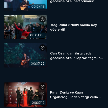
gecesine özel performans!
00:04:15
Yargı ekibi kırmızı halıda boy
gösterdi!
00:04:05
Can Ozan'dan Yargı veda
gecesine özel "Toprak Yağmura"
performansı!
00:03:25
Pınar Deniz ve Kaan
Urgancıoğlu'ndan Yargı veda
gecesine özel röportaj!
00:03:19