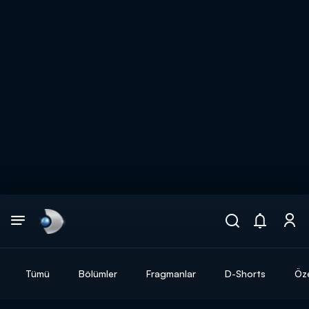
Arama
muhteşem ikili
ARAMA SONUÇLARI
Tümü
Bölümler
Fragmanlar
D-Shorts
Öze
DİĞER SONUÇLAR