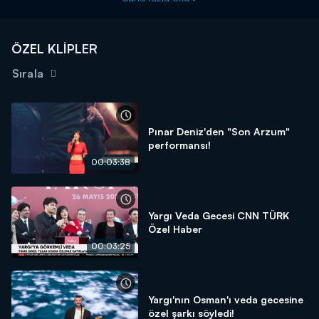
ÖZEL KLİPLER
Sırala
Pınar Deniz'den "Son Arzum"
performansı!
00:03:38
Yargı Veda Gecesi CNN TÜRK
Özel Haber
00:03:25
Yargı'nın Osman'ı veda gecesine
özel şarkı söyledi!