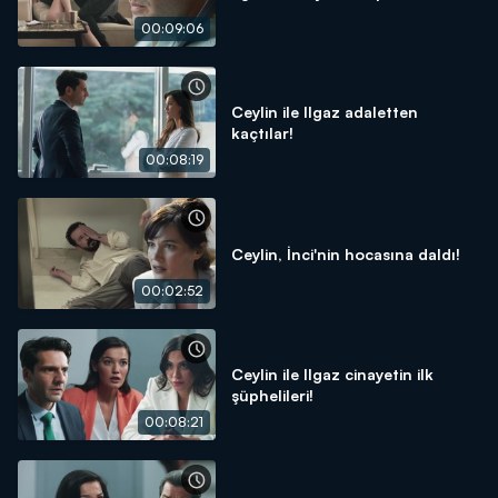
00:09:06
Ceylin ile Ilgaz adaletten
kaçtılar!
00:08:19
Ceylin, İnci'nin hocasına daldı!
00:02:52
Ceylin ile Ilgaz cinayetin ilk
şüphelileri!
00:08:21