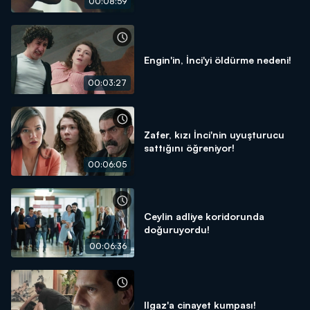
00:08:59
Engin'in, İnci'yi öldürme nedeni!
00:03:27
Zafer, kızı İnci'nin uyuşturucu
sattığını öğreniyor!
00:06:05
Ceylin adliye koridorunda
doğuruyordu!
00:06:36
Ilgaz'a cinayet kumpası!