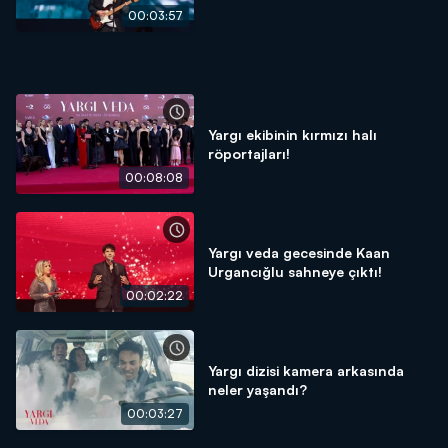
00:03:57
Yargı ekibinin kırmızı halı
röportajları!
00:08:08
Yargı veda gecesinde Kaan
Urgancığlu sahneye çıktı!
00:02:22
Yargı dizisi kamera arkasında
neler yaşandı?
00:03:27