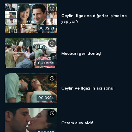
Ceylin, Ilgaz ve diğerleri şimdi ne
yapıyor?
00:02:21
Mecburi geri dönüş!
00:06:56
Ceylin ve Ilgaz'ın acı sonu!
00:09:14
Ortam alev aldı!