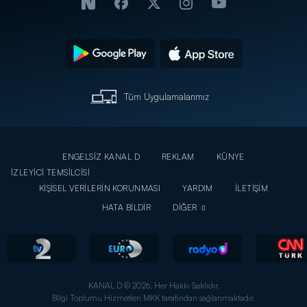
Tüm Uygulamalarımız
ENGELSİZ KANAL D
REKLAM
KÜNYE
İZLEYİCİ TEMSİLCİSİ
KİŞİSEL VERİLERİN KORUNMASI
YARDIM
İLETİŞİM
HATA BİLDİR
DİĞER
KANAL D © 2026. Her Hakkı Saklıdır.
Bilgi Toplumu Hizmetleri MKK tarafından sağlanmaktadır.