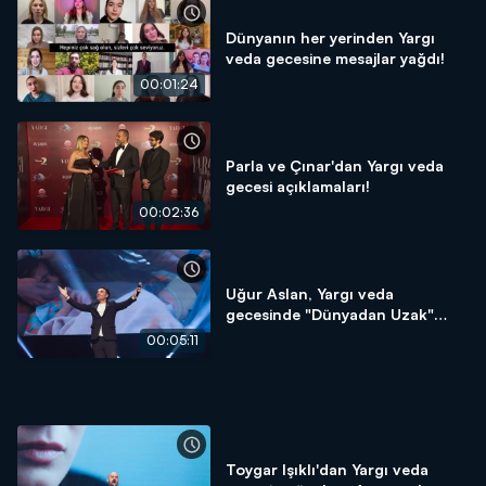
Dünyanın her yerinden Yargı
veda gecesine mesajlar yağdı!
00:01:24
Parla ve Çınar'dan Yargı veda
gecesi açıklamaları!
00:02:36
Uğur Aslan, Yargı veda
gecesinde "Dünyadan Uzak"
şarkısını seslendirdi!
00:05:11
Toygar Işıklı'dan Yargı veda