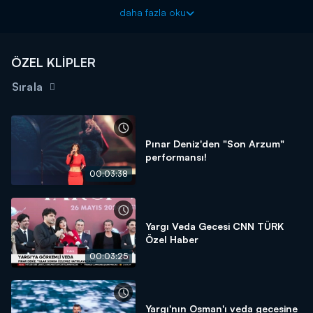
Yekta, cezaevine Haluk'u görmeğe gittiğinde kendisini çok
daha fazla oku
şaşırtan bir durumla karşılaşır. Ömer oradadır ve kendisine
haber vermemiştir. Hazırladığı bir dosya ile Haluk'u
sakinleştirmeyi başaran Ömer, Yekta'yı şaşırtmaya devam eder;
ÖZEL KLİPLER
fakat Ömer'in, Yekta'ya bakışlarında bir tuhaflık vardır.
Sırala
Yargı yeni bölümüyle her pazar akşamı saat 20.00'da Kanal
D'de!
Pınar Deniz'den "Son Arzum"
performansı!
00:03:38
Yargı Veda Gecesi CNN TÜRK
Özel Haber
00:03:25
Yargı'nın Osman'ı veda gecesine