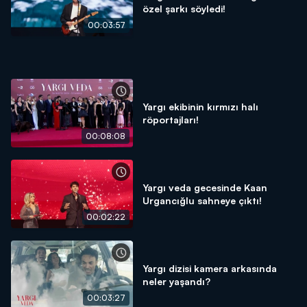
özel şarkı söyledi!
00:03:57
Yargı ekibinin kırmızı halı
röportajları!
00:08:08
Yargı veda gecesinde Kaan
Urgancığlu sahneye çıktı!
00:02:22
Yargı dizisi kamera arkasında
neler yaşandı?
00:03:27