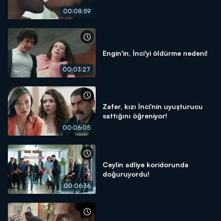
00:08:59
Engin'in, İnci'yi öldürme nedeni!
00:03:27
Zafer, kızı İnci'nin uyuşturucu
sattığını öğreniyor!
00:06:05
Ceylin adliye koridorunda
doğuruyordu!
00:06:36