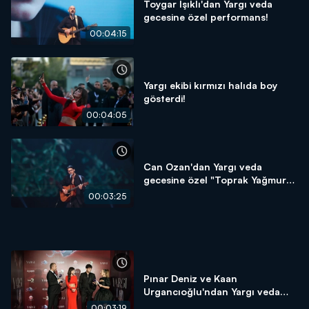
Toygar Işıklı'dan Yargı veda
gecesine özel performans!
00:04:15
Yargı ekibi kırmızı halıda boy
gösterdi!
00:04:05
Can Ozan'dan Yargı veda
gecesine özel "Toprak Yağmura"
performansı!
00:03:25
Pınar Deniz ve Kaan
Urgancıoğlu'ndan Yargı veda
gecesine özel röportaj!
00:03:19