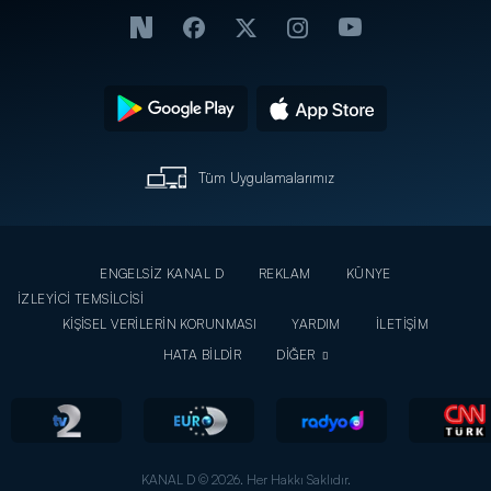
Tüm Uygulamalarımız
ENGELSİZ KANAL D
REKLAM
KÜNYE
İZLEYİCİ TEMSİLCİSİ
KİŞİSEL VERİLERİN KORUNMASI
YARDIM
İLETİŞİM
HATA BİLDİR
DİĞER
KANAL D © 2026. Her Hakkı Saklıdır.