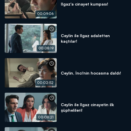
Ilgaz'a cinayet kumpası!
00:09:06
Ceylin ile Ilgaz adaletten
kaçtılar!
00:08:19
Ceylin, İnci'nin hocasına daldı!
00:02:52
Ceylin ile Ilgaz cinayetin ilk
şüphelileri!
00:08:21