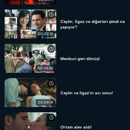
Ceylin, Ilgaz ve diğerleri şimdi ne
yapıyor?
00:02:21
Mecburi geri dönüş!
00:06:56
Ceylin ve Ilgaz'ın acı sonu!
00:09:14
Ortam alev aldı!