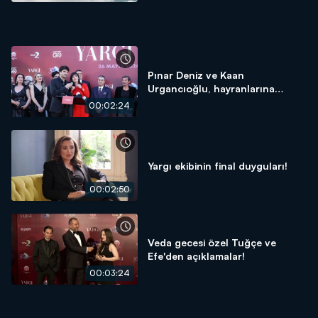
Pınar Deniz ve Kaan
Urgancıoğlu, hayranlarına
seslendi!
00:02:24
Yargı ekibinin final duyguları!
00:02:50
Veda gecesi özel Tuğçe ve
Efe'den açıklamalar!
00:03:24