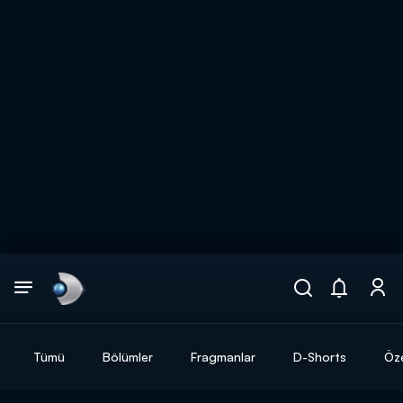
Arama
muhteşem ikili
ARAMA SONUÇLARI
Tümü
Bölümler
Fragmanlar
D-Shorts
Öze
DİĞER SONUÇLAR