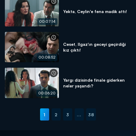
Yekta, Ceylin'e fena madik attı!
00:07:14
Ceset, Ilgaz'ın geceyi geçirdiği
kız çıktı!
00:08:52
Yargı dizisinde finale giderken
neler yaşandı?
00:06:20
1
2
3
...
38