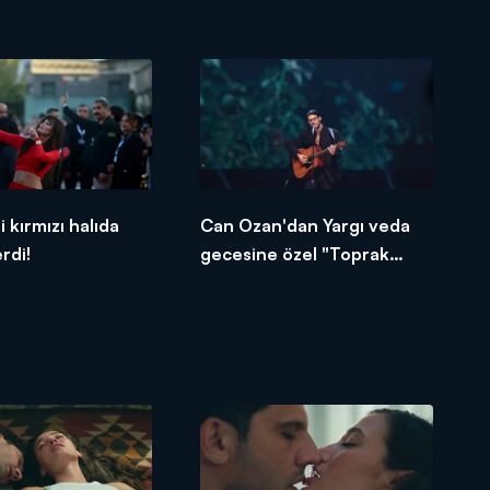
mesajlar yağdı!
i kırmızı halıda
Can Ozan'dan Yargı veda
rdi!
gecesine özel "Toprak
Yağmura" performansı!