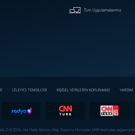
Tüm Uygulamalarımız
YE
İZLEYİCİ TEMSİLCİSİ
KİŞİSEL VERİLERİN KORUNMASI
YARDIM
AL D © 2026. Her Hakkı Saklıdır.
Bilgi Toplumu Hizmetleri MKK tarafından sağlanmakta