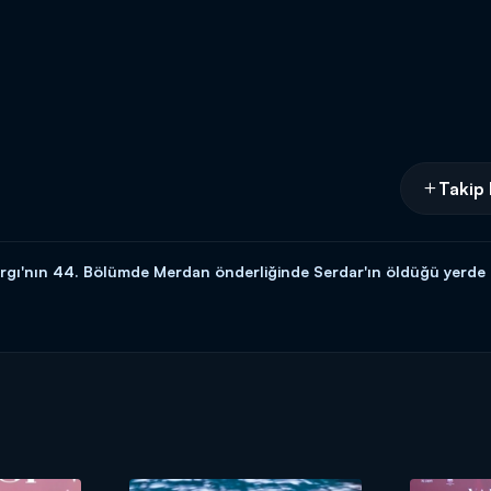
Takip 
gı'nın 44. Bölümde Merdan önderliğinde Serdar'ın öldüğü yerde bü
 bireyleri ne yapacaklarını tartışmaktadırlar. Merdan, bunun bir sır ol
amı saat 20.00'da Kanal D'de!