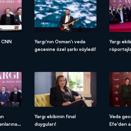
i CNN
Yargı'nın Osman'ı veda
Yargı ekib
gecesine özel şarkı söyledi!
röportajla
an
Yargı ekibinin final
Veda gec
anlarına
duyguları!
Efe'den a