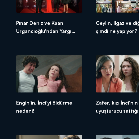
Pınar Deniz ve Kaan
Ceylin, Ilgaz ve di
Urgancıoğlu'ndan Yargı
şimdi ne yapıyor?
veda gecesine özel
röportaj!
Engin'in, İnci'yi öldürme
Zafer, kızı İnci'nin
nedeni!
uyuşturucu sattığı
öğreniyor!