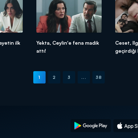
ayetin ilk
Yekta, Ceylin'e fena madik
Ceset, Il
attı!
geçirdiği 
1
2
3
...
38