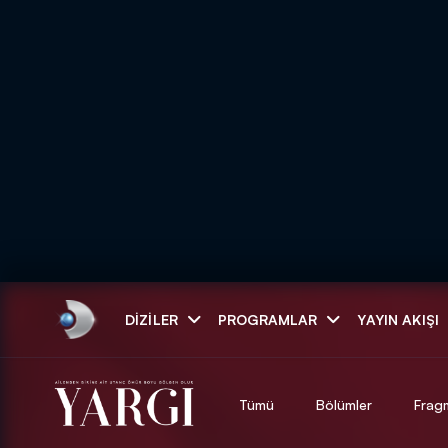
Arama
DIZILER
PROGRAMLAR
YAYIN AKIŞI
ARAMA SONUÇLAR
Tümü
Bölümler
Frag