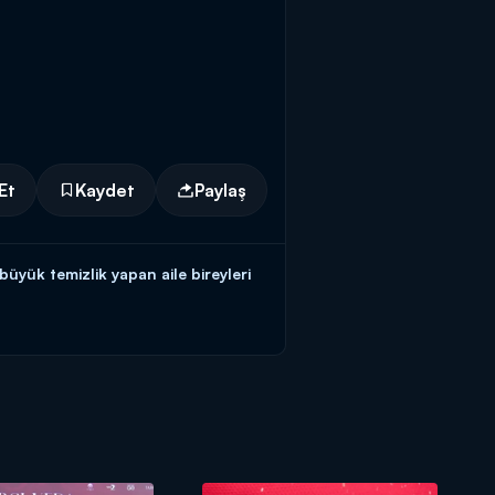
Et
Kaydet
Paylaş
yük temizlik yapan aile bireyleri
arak kalmasından yanadır ve emriyle