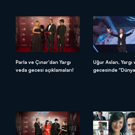
seslendi!
Parla ve Çınar'dan Yargı
Uğur Aslan, Yargı
veda gecesi açıklamaları!
gecesinde "Düny
Uzak" şarkısını ses