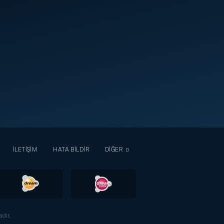
İLETİŞİM
HATA BİLDİR
DİĞER
dır.