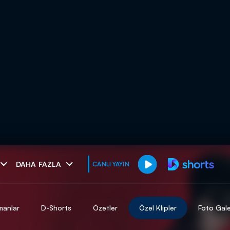
muhteşem ikili
DAHA FAZLA
CANLI YAYIN
I
manlar
D-Shorts
Özetler
Özel Klipler
Foto Gale