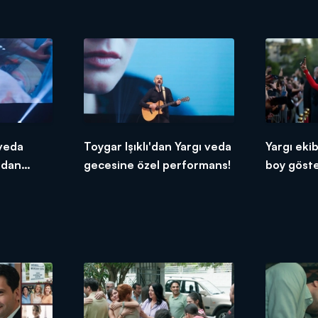
 veda
Toygar Işıklı'dan Yargı veda
Yargı ekib
adan
gecesine özel performans!
boy göste
lendirdi!