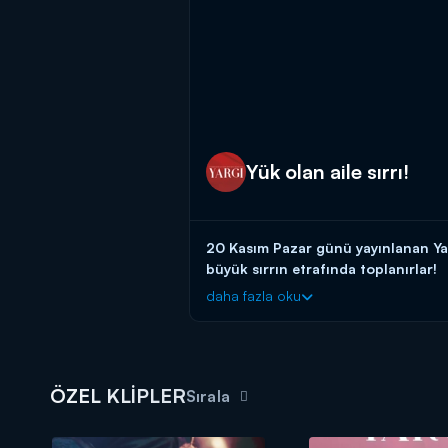
Yük olan aile sırrı!
20 Kasım Pazar günü yayınlanan Yar
büyük sırrın etrafında toplanırlar!
daha fazla oku
Serdar'ın öldüğü terasta toplanan aile
tüm deliller kapatılır.
Yargı yeni bölümüyle her pazar akş
ÖZEL KLİPLER
Sırala