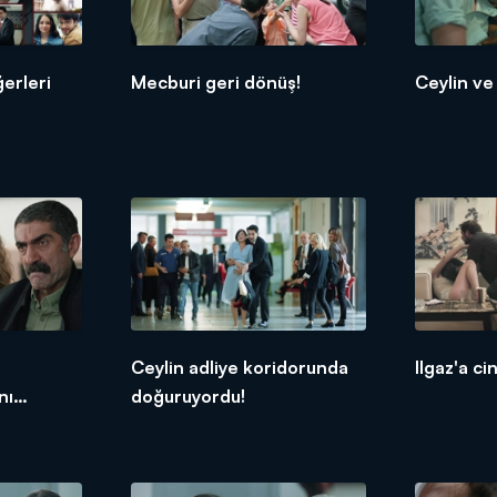
ğerleri
Mecburi geri dönüş!
Ceylin ve 
Ceylin adliye koridorunda
Ilgaz'a c
nı
doğuruyordu!