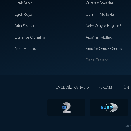
Uzak Şehir
Kuralsız Sokaklar
Eşref Rüya
Gelinim Mutfakta
Arka Sokaklar
Neler Oluyor Hayatta?
Güller ve Günahlar
Arda'nın Mutfağı
Aşk-ı Memnu
Arda ile Omuz Omuza
Daha Fazla
ENGELSİZ KANAL D
REKLAM
KÜN
KAN