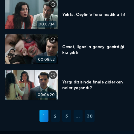
Yekta, Ceylin'e fena madik attı!
00:07:14
Ceset, Ilgaz'ın geceyi geçirdiği
kız çıktı!
00:08:52
Yargı dizisinde finale giderken
neler yaşandı?
00:06:20
1
2
3
...
38