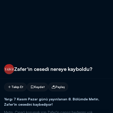
Zafer'in cesedi nereye kayboldu?
Takip Et
Kaydet
Paylaş
Yargı 7 Kasım Pazar günü yayınlanan 8. Bölümde Metin,
Zafer'in cesedini kaybediyor!
Metin, Çınar'ı korumak için Zafer'in cansız bedenini yok