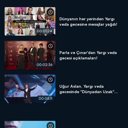
Dünyanın her yerinden Yargı
veda gecesine mesajlar yağdı!
00:01:24
Parla ve Çınar'dan Yargı veda
gecesi açıklamaları!
00:02:36
Uğur Aslan, Yargı veda
gecesinde "Dünyadan Uzak"
şarkısını seslendirdi!
00:05:11