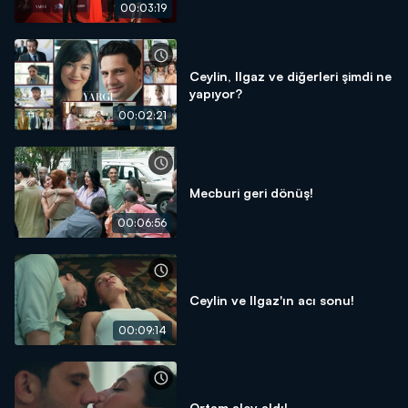
gecesine özel röportaj!
00:03:19
Ceylin, Ilgaz ve diğerleri şimdi ne
yapıyor?
00:02:21
Mecburi geri dönüş!
00:06:56
Ceylin ve Ilgaz'ın acı sonu!
00:09:14
Ortam alev aldı!