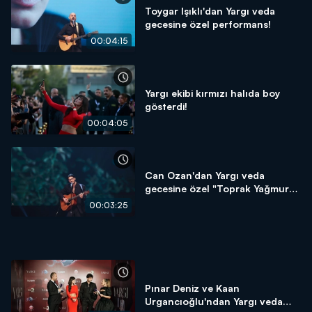
Toygar Işıklı'dan Yargı veda
gecesine özel performans!
00:04:15
Yargı ekibi kırmızı halıda boy
gösterdi!
00:04:05
Can Ozan'dan Yargı veda
gecesine özel "Toprak Yağmura"
performansı!
00:03:25
Pınar Deniz ve Kaan
Urgancıoğlu'ndan Yargı veda