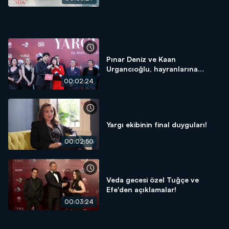
Pınar Deniz ve Kaan
Urgancıoğlu, hayranlarına
seslendi!
00:02:24
Yargı ekibinin final duyguları!
00:02:50
Veda gecesi özel Tuğçe ve
Efe'den açıklamalar!
00:03:24