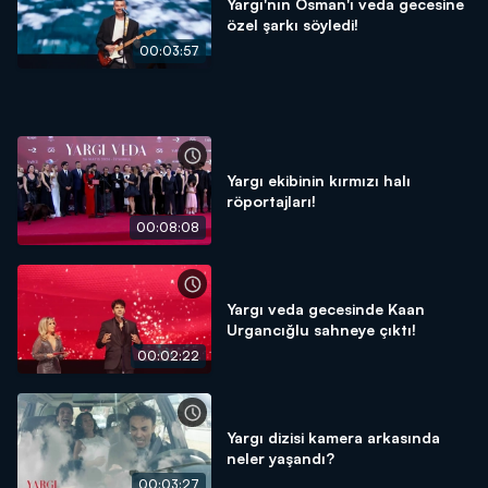
Yargı'nın Osman'ı veda gecesine
özel şarkı söyledi!
00:03:57
Yargı ekibinin kırmızı halı
röportajları!
00:08:08
Yargı veda gecesinde Kaan
Urgancığlu sahneye çıktı!
00:02:22
Yargı dizisi kamera arkasında
neler yaşandı?
00:03:27