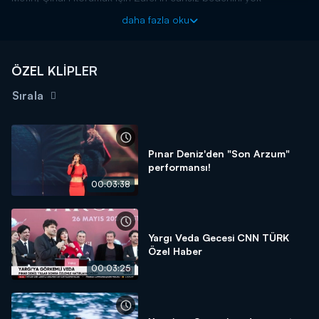
edecektir. Tüm delilleri ortadan kaldırırken en önemli detayı
daha fazla oku
gözden kaçırır. Arabanın içine sakladığı ceset birden yok
olmuştur.
Yargı yeni bölümüyle Pazar 20.00'da Kanal D'de!
ÖZEL KLİPLER
Sırala
Pınar Deniz'den "Son Arzum"
performansı!
00:03:38
Yargı Veda Gecesi CNN TÜRK
Özel Haber
00:03:25