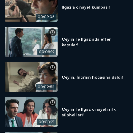
Ilgaz'a cinayet kumpası!
00:09:06
Ceylin ile Ilgaz adaletten
kaçtılar!
00:08:19
Ceylin, İnci'nin hocasına daldı!
00:02:52
Ceylin ile Ilgaz cinayetin ilk
şüphelileri!
00:08:21