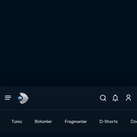
Arama
muhteşem ikili
ARAMA SONUÇLARI
Tümü
Bölümler
Fragmanlar
D-Shorts
Öze
DİĞER SONUÇLAR