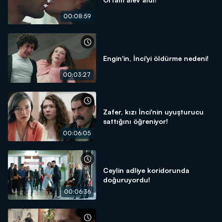
00:08:59
Engin'in, İnci'yi öldürme nedeni!
00:03:27
Zafer, kızı İnci'nin uyuşturucu
sattığını öğreniyor!
00:06:05
Ceylin adliye koridorunda
doğuruyordu!
00:06:36