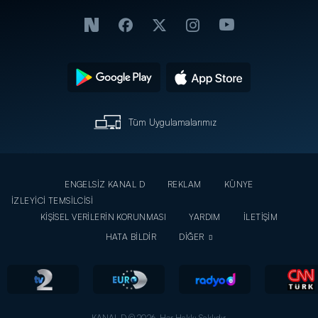
Tüm Uygulamalarımız
ENGELSİZ KANAL D
REKLAM
KÜNYE
İZLEYİCİ TEMSİLCİSİ
KİŞİSEL VERİLERİN KORUNMASI
YARDIM
İLETİŞİM
HATA BİLDİR
DİĞER
KANAL D © 2026. Her Hakkı Saklıdır.