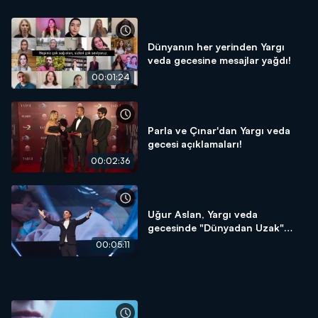
Dünyanın her yerinden Yargı
veda gecesine mesajlar yağdı!
00:01:24
Parla ve Çınar'dan Yargı veda
gecesi açıklamaları!
00:02:36
Uğur Aslan, Yargı veda
gecesinde "Dünyadan Uzak"
şarkısını seslendirdi!
00:05:11