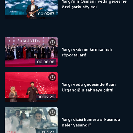
Yargı'nın Osman'ı veda gecesine
özel şarkı söyledi!
00:03:57
Yargı ekibinin kırmızı halı
röportajları!
00:08:08
Yargı veda gecesinde Kaan
Urgancığlu sahneye çıktı!
00:02:22
Yargı dizisi kamera arkasında
neler yaşandı?
00:03:27