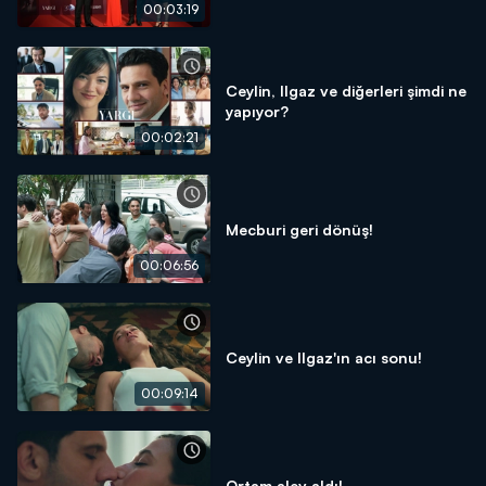
gecesine özel röportaj!
00:03:19
Ceylin, Ilgaz ve diğerleri şimdi ne
yapıyor?
00:02:21
Mecburi geri dönüş!
00:06:56
Ceylin ve Ilgaz'ın acı sonu!
00:09:14
Ortam alev aldı!