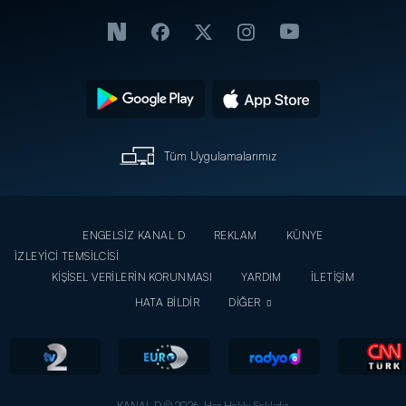
Tüm Uygulamalarımız
ENGELSİZ KANAL D
REKLAM
KÜNYE
İZLEYİCİ TEMSİLCİSİ
KİŞİSEL VERİLERİN KORUNMASI
YARDIM
İLETİŞİM
HATA BİLDİR
DİĞER
KANAL D © 2026. Her Hakkı Saklıdır.