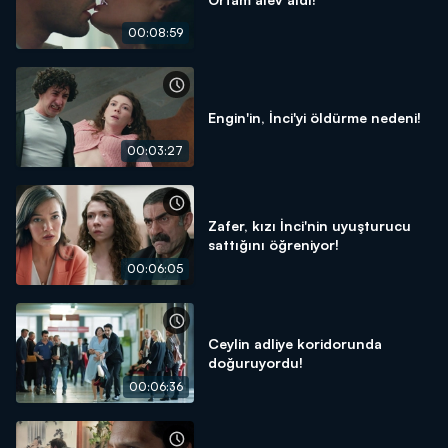
00:08:59
Engin'in, İnci'yi öldürme nedeni!
00:03:27
Zafer, kızı İnci'nin uyuşturucu
sattığını öğreniyor!
00:06:05
Ceylin adliye koridorunda
doğuruyordu!
00:06:36