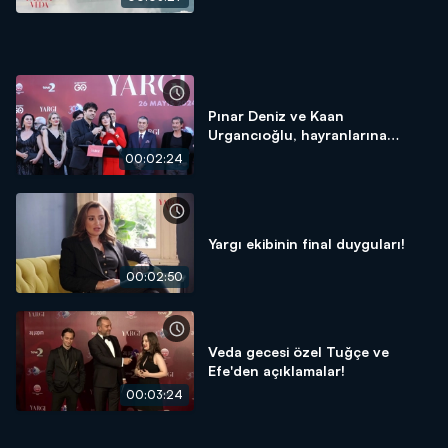
Pınar Deniz ve Kaan
Urgancıoğlu, hayranlarına
seslendi!
00:02:24
Yargı ekibinin final duyguları!
00:02:50
Veda gecesi özel Tuğçe ve
Efe'den açıklamalar!
00:03:24