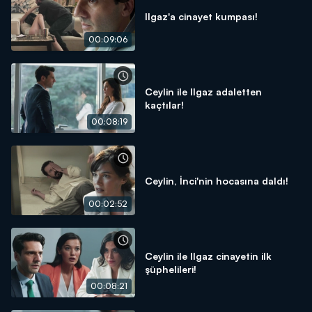
Ilgaz'a cinayet kumpası!
00:09:06
Ceylin ile Ilgaz adaletten
kaçtılar!
00:08:19
Ceylin, İnci'nin hocasına daldı!
00:02:52
Ceylin ile Ilgaz cinayetin ilk
şüphelileri!
00:08:21