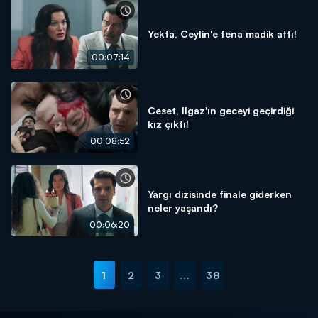
Yekta, Ceylin'e fena madik attı!
00:07:14
Ceset, Ilgaz'ın geceyi geçirdiği
kız çıktı!
00:08:52
Yargı dizisinde finale giderken
neler yaşandı?
00:06:20
1
2
3
...
38