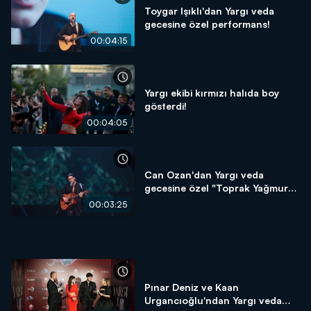
Toygar Işıklı'dan Yargı veda
gecesine özel performans!
00:04:15
Yargı ekibi kırmızı halıda boy
gösterdi!
00:04:05
Can Ozan'dan Yargı veda
gecesine özel "Toprak Yağmura"
performansı!
00:03:25
Pınar Deniz ve Kaan
Urgancıoğlu'ndan Yargı veda