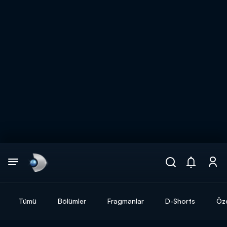
Arama
muhteşem ikili
ARAMA SONUÇLARI
Tümü
Bölümler
Fragmanlar
D-Shorts
Öze
DİĞER SONUÇLAR