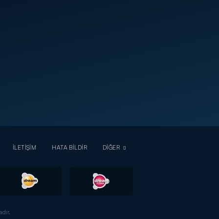
İLETİŞİM
HATA BİLDİR
DİĞER
dır.