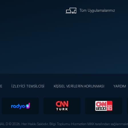
Tüm Uygulamalarımız
YE
İZLEYİCİ TEMSİLCİSİ
KİŞİSEL VERİLERİN KORUNMASI
YARDIM
AL D © 2026. Her Hakkı Saklıdır.
Bilgi Toplumu Hizmetleri MKK tarafından sağlanmakta