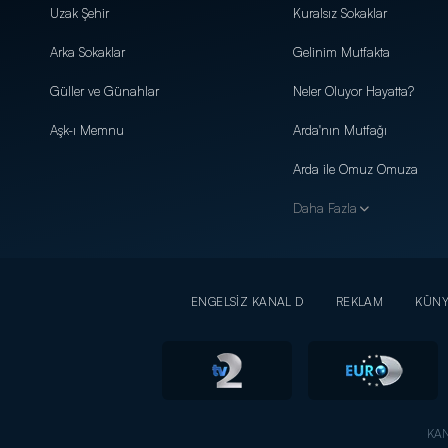
Uzak Şehir
Kuralsız Sokaklar
Arka Sokaklar
Gelinim Mutfakta
Güller ve Günahlar
Neler Oluyor Hayatta?
Aşk-ı Memnu
Arda'nın Mutfağı
Arda ile Omuz Omuza
Daha Fazla
ENGELSİZ KANAL D
REKLAM
KÜN
KAN