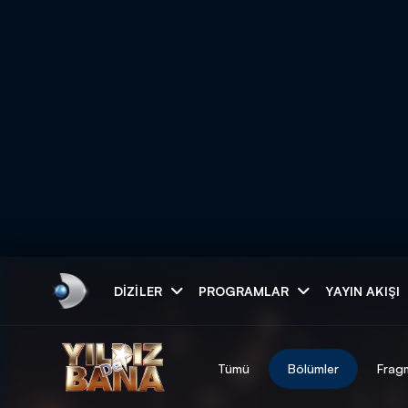
Arama
DIZILER
PROGRAMLAR
YAYIN AKIŞI
ARAMA SONUÇLAR
Tümü
Bölümler
Frag