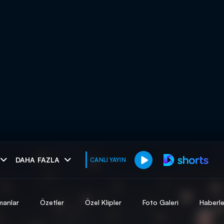
muhteşem ikili
DAHA FAZLA
CANLI YAYIN
I
manlar
Özetler
Özel Klipler
Foto Galeri
Haberle