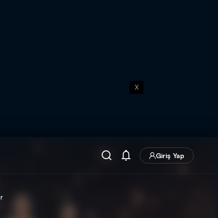
X
Giriş Yap
r