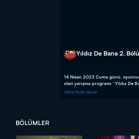
Yıldız De Bana 2. Böl
14 Nisan 2023 Cuma günü, oyunculuk
olan yarışma programı “Yıldız De B
daha fazla oku
Yıldız De Bana’nın bu bölümünde bir ac
ağacından medet uman bir anne, girdiği
terapist koltuğunda bulan bir tesisatç
Jüri koltuğunda Hülya Avşar, Zafer A
BÖLÜMLER
Tansel Öngel üstleniyor.