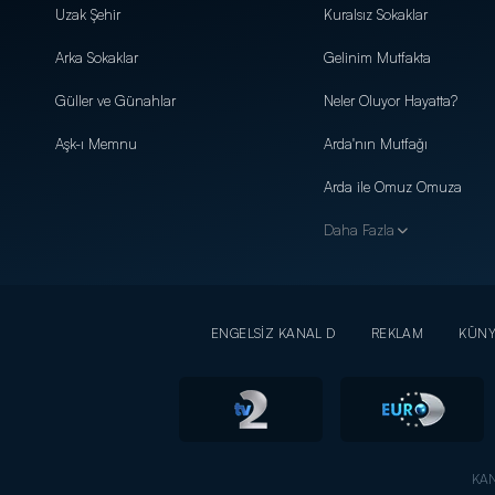
Uzak Şehir
Kuralsız Sokaklar
Arka Sokaklar
Gelinim Mutfakta
Güller ve Günahlar
Neler Oluyor Hayatta?
Aşk-ı Memnu
Arda'nın Mutfağı
Arda ile Omuz Omuza
Daha Fazla
ENGELSİZ KANAL D
REKLAM
KÜN
KAN