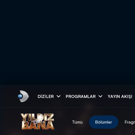
Arama
DIZILER
PROGRAMLAR
YAYIN AKIŞI
ARAMA SONUÇLAR
Tümü
Bölümler
Frag