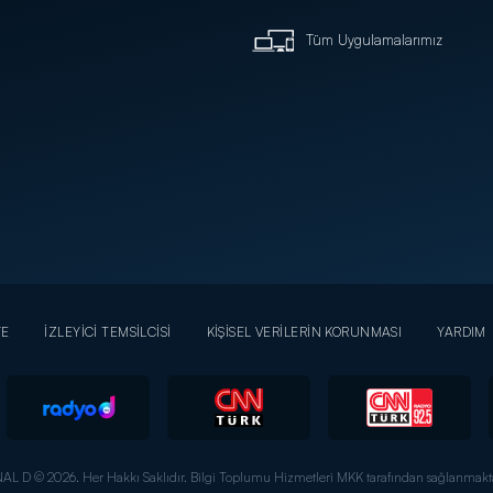
Tüm Uygulamalarımız
YE
İZLEYİCİ TEMSİLCİSİ
KİŞİSEL VERİLERİN KORUNMASI
YARDIM
AL D © 2026. Her Hakkı Saklıdır.
Bilgi Toplumu Hizmetleri MKK tarafından sağlanmakta