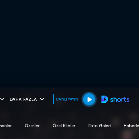
muhteşem ikili
DAHA FAZLA
CANLI YAYIN
I
manlar
Özetler
Özel Klipler
Foto Galeri
Haberle