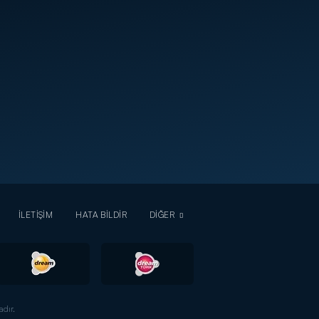
İLETİŞİM
HATA BİLDİR
DİĞER
dır.