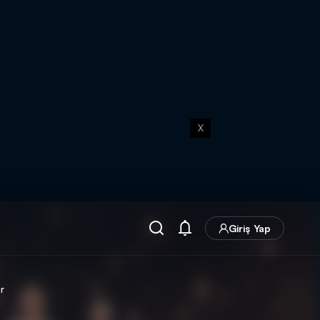
X
Giriş Yap
r