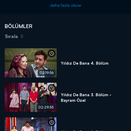
geldi.
daha fazla oku
Canlı yayınla izleyici karşısına çıkacak olan programın jüri
koltuğuna Hülya Avşar, Büşra Pekin ve Zafer Algöz’ün otururken,
yarışmanın yaratıcı yönetmenliğini Hamdi Alkan, sunuculuğunu
BÖLÜMLER
ise Deniz Tansel Öngel üstleniyor.
Sırala
9 kadın 9 erkek yarışmacı olmak üzere toplam 18
yarışmacının yarıştığı Yıldız De Bana Kanal D'de!
Yıldız De Bana 4. Bölüm
02:19:56
Yıldız De Bana 3. Bölüm -
Bayram Özel
02:29:55