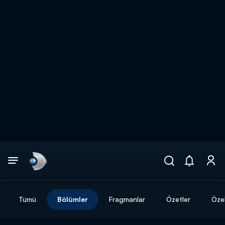
Arama
muhteşem ikili
ARAMA SONUÇLARI
Tümü
Bölümler
Fragmanlar
Özetler
Özel
DİĞER SONUÇLAR