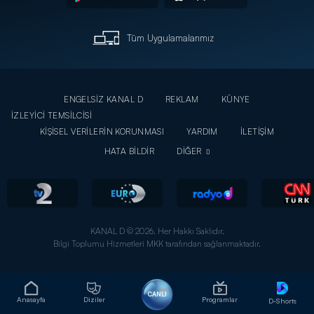
Tüm Uygulamalarımız
ENGELSİZ KANAL D
REKLAM
KÜNYE
İZLEYİCİ TEMSİLCİSİ
KİŞİSEL VERİLERİN KORUNMASI
YARDIM
İLETİŞİM
HATA BİLDİR
DİĞER
KANAL D © 2026. Her Hakkı Saklıdır.
Bilgi Toplumu Hizmetleri MKK tarafından sağlanmaktadır.
CANLI
Anasayfa
Diziler
Programlar
D-Shorts