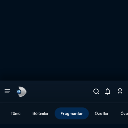
Arama
muhteşem ikili
ARAMA SONUÇLARI
Tümü
Bölümler
Fragmanlar
Özetler
Özel
DİĞER SONUÇLAR