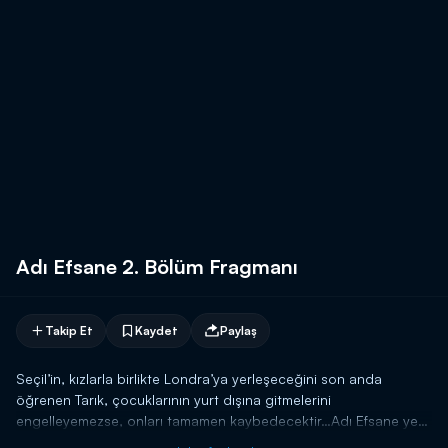
Adı Efsane 2. Bölüm Fragmanı
Takip Et
Kaydet
Paylaş
Seçil’in, kızlarla birlikte Londra’ya yerleşeceğini son anda
öğrenen Tarık, çocuklarının yurt dışına gitmelerini
engelleyemezse, onları tamamen kaybedecektir…Adı Efsane yeni
bölümüyle 4 Şubat Cumartesi 20.00'de Kanal D'de!