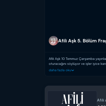
Afili Aşk 5. Bölüm Fr
Afili Aşk 10 Temmuz Çarşamba yayınla
oturacağını söylüyor ve işler iyice ka
uyduruyor.
daha fazla oku
Diğer taraftan şirketin çalışacağı firm
Gördükleri karşısında bozulan Ayşe, ç
cevap karşısında şaşırıyor! Ayşe, Kere
Afili Aşk yeni bölümüyle çarşamba 
Afili
----------------------------------