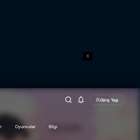
X
Giriş Yap
r
Oyuncular
Bilgi