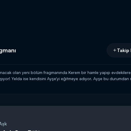
agmanı
Takip 
nacak olan yeni bölüm fragmanında Kerem bir hamle yapıp evdekilere 
rışıyor! Yelda ise kendisini Ayşe'yi eğitmeye adıyor. Ayşe bu durumdan
anın sahibi olan kadın, Kerem'in tanıdığı çıkıyor. Kerem kadını etkilemey
aktırmamaya çalışsa da Kerem durumu anlıyor. Ayşe'ye kendisini kıska
m'i kıskanıyor mu? Çiftin arasında neler olacak?
20.00'de Kanal D'de!
 Aşk
------