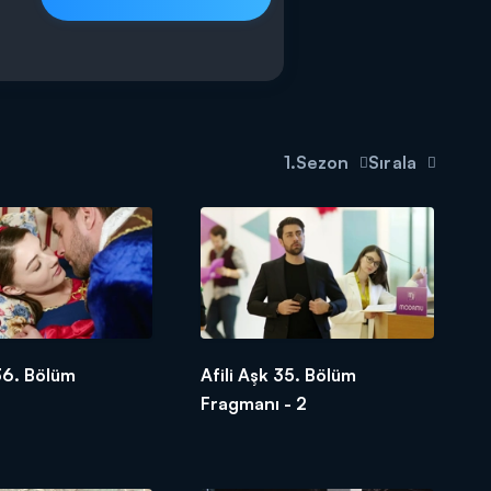
on the new episode which will be
is not comfortable with it, she keeps
 of Kerem. As Kerem tries to charm
1.Sezon
Sırala
 However Kerem realizes the
? What will happen between the
 36. Bölüm
Afili Aşk 35. Bölüm
Fragmanı - 2