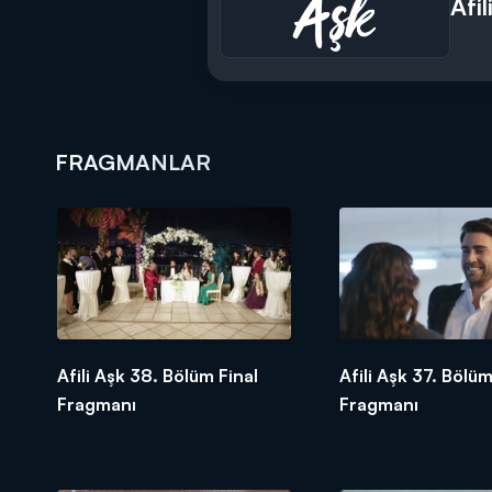
Afi
Afili Aşk 5
Episode Trail
th
Jealousy comes between Kerem and 
Kerem tells to everyone at home that
broadcasted on 10 July Thursday. Yel
up with her.
On the other hand, the woman that o
FRAGMANLAR
the woman, he gets caught by Ayşe! 
situation. When he asks her if she is
couple?
Afili Aşk is on Kanal D with the n
Afili Aşk 38. Bölüm Final
Afili Aşk 37. Bölü
Fragmanı
Fragmanı