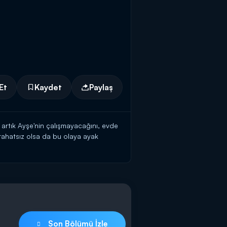
Et
Kaydet
Paylaş
artık Ayşe'nin çalışmayacağını, evde
 rahatsız olsa da bu olaya ayak
e çalışırken Ayşe'ye yakalanıyor!
nıp kıskanmadığını sorarken aldığı
Son Bölümü İzle