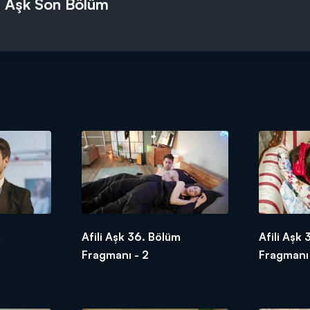
li Aşk Son Bölüm
er is now on air!
Ayşe!
 Ayşe is not going to work anymore and she’s going to stay at home 
da dedicates herself to teach Ayşe some manners. Even though Ayşe 
wns the company they will work with turns out to be an acquaintance
She becomes upset about what she has seen but she tries to hide it.
 jealous of him, the answer surprises Kerem. Is Ayşe jealous of Kerem
ew episode at 20.00 on Wednesday!
m
Afili Aşk 36. Bölüm
Afili Aşk
Fragmanı - 2
Fragmanı