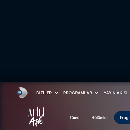
Arama
DIZILER
PROGRAMLAR
YAYIN AKIŞI
ARAMA SONUÇLAR
Tümü
Bölümler
Frag