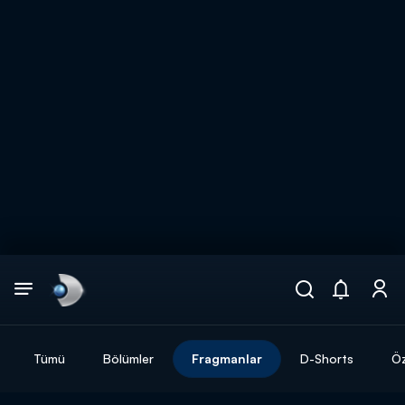
Arama
muhteşem ikili
ARAMA SONUÇLARI
Tümü
Bölümler
Fragmanlar
D-Shorts
Öz
DİĞER SONUÇLAR