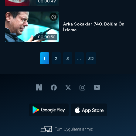
00:00:49
Arka Sokaklar 740. Bölüm Ön
İzleme
00:00:50
1
2
3
...
32
Tüm Uygulamalarımız