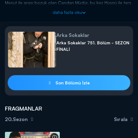
Mesut ile arası bozuk olan Candan Müdür, bu kez Hüsnü ile ters
düşer fakat Rıza Baba'nın ekibe güveni tamdır.
daha fazla oku
Arka Sokaklar cuma saat 20.00'da Kanal D'de!
Arka Sokaklar
Arka Sokaklar 751. Bölüm - SEZON
FİNALİ
Son Bölümü İzle
FRAGMANLAR
20.Sezon
Sırala