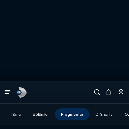
Arama
muhteşem ikili
ARAMA SONUÇLARI
Tümü
Bölümler
Fragmanlar
D-Shorts
Öz
DİĞER SONUÇLAR