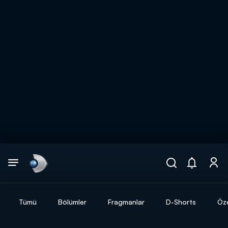
Arama
muhteşem ikili
ARAMA SONUÇLARI
Tümü
Bölümler
Fragmanlar
D-Shorts
Öze
DİĞER SONUÇLAR