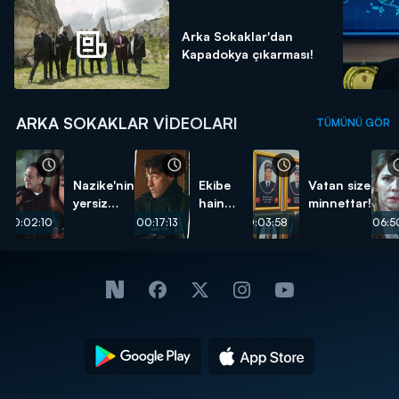
Arka Sokaklar'dan
Kapadokya çıkarması!
ARKA SOKAKLAR VIDEOLARI
TÜMÜNÜ GÖR
Nazike'nin
Ekibe
Vatan size
yersiz
hain
minnettar!
isteği...
pusu...
00:02:10
00:17:13
00:03:58
00:06:5