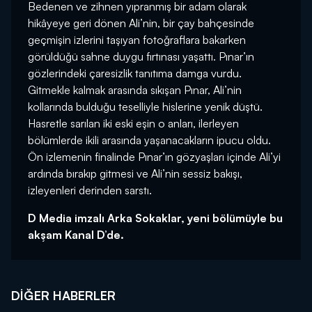
Bedenen ve zihnen yıpranmış bir adam olarak
hikâyeye geri dönen Ali’nin, bir çay bahçesinde
geçmişin izlerini taşıyan fotoğraflara bakarken
görüldüğü sahne duygu fırtınası yaşattı. Pınar’ın
gözlerindeki çaresizlik tanıtıma damga vurdu.
Gitmekle kalmak arasında sıkışan Pınar, Ali’nin
kollarında bulduğu teselliyle hislerine yenik düştü.
Hasretle sarılan iki eski eşin o anları, ilerleyen
bölümlerde ikili arasında yaşanacakların ipucu oldu.
Ön izlemenin finalinde Pınar’ın gözyaşları içinde Ali’yi
ardında bırakıp gitmesi ve Ali’nin sessiz bakışı,
izleyenleri derinden sarstı.
D Media imzalı Arka Sokaklar, yeni bölümüyle bu
akşam Kanal D’de.
DIĞER HABERLER