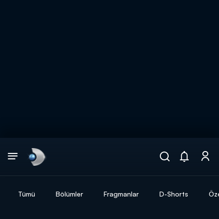
Arama
muhteşem ikili
ARAMA SONUÇLARI
Tümü
Bölümler
Fragmanlar
D-Shorts
Öze
DİĞER SONUÇLAR