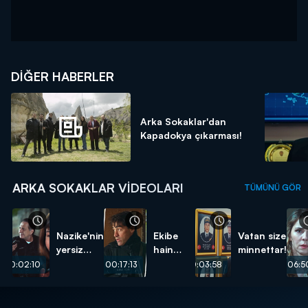
DIĞER HABERLER
Arka Sokaklar'dan
Kapadokya çıkarması!
ARKA SOKAKLAR VIDEOLARI
TÜMÜNÜ GÖR
Nazike'nin
Ekibe
Vatan size
yersiz
hain
minnettar!
isteği...
pusu...
00:02:10
00:17:13
00:03:58
00:06:5