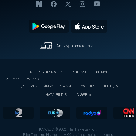
Tüm Uygulamalarımız
ENGELSİZ KANAL D
REKLAM
KÜNYE
İZLEYİCİ TEMSİLCİSİ
KİŞİSEL VERİLERİN KORUNMASI
YARDIM
İLETİŞİM
HATA BİLDİR
DİĞER
KANAL D © 2026. Her Hakkı Saklıdır.
Bilgi Toplumu Hizmetleri MKK tarafından sağlanmaktadır.