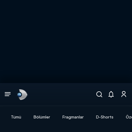
Arama
muhteşem ikili
ARAMA SONUÇLARI
Tümü
Bölümler
Fragmanlar
D-Shorts
Öze
DİĞER SONUÇLAR