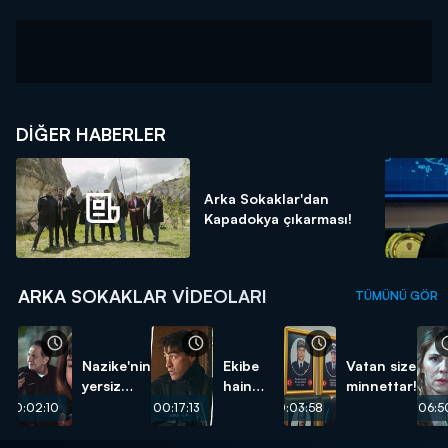
DIĞER HABERLER
Arka Sokaklar'dan
Kapadokya çıkarması!
ARKA SOKAKLAR VIDEOLARI
TÜMÜNÜ GÖR
Nazike'nin
Ekibe
Vatan size
yersiz
hain
minnettar!
isteği...
pusu...
00:02:10
00:17:13
00:03:58
00:06:5