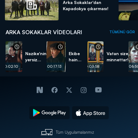
Arka Sokaklar'dan
Kapadokya çıkarması!
ARKA SOKAKLAR VIDEOLARI
TÜMÜNÜ GÖR
Nazike'nin
Ekibe
Vatan size
yersiz
hain
minnettar!
isteği...
pusu...
00:02:10
00:17:13
00:03:58
00:06:5
Tüm Uygulamalarımız