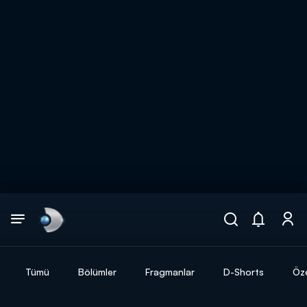
Arama
muhteşem ikili
ARAMA SONUÇLARI
Tümü
Bölümler
Fragmanlar
D-Shorts
Öze
DİĞER SONUÇLAR